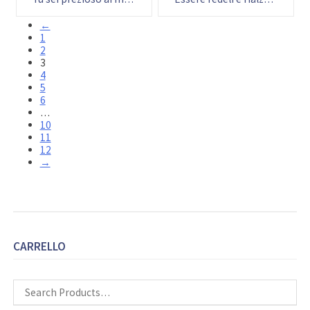
←
1
2
3
4
5
6
…
10
11
12
→
CARRELLO
Cerca: