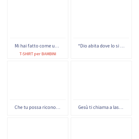
Mi hai fatto come un prodigio
“Dio abita dove lo si lascia entrare” (M. Buber)
T-SHIRT per BAMBINI
Che tu possa riconoscere qual è quella PAROLA che Dio desidera dire al mondo con la tua vita. (papa Francesco)
Gesù ti chiama a lasciare la tua IMPRONTA… (papa Francesco)