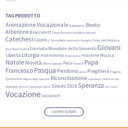
TAG PRODOTTO
Animazione Vocazionale
Beato
battesimo
Alberione
Braccialetti
Buon Pastore
Carlo Maria Martini
Catechesi
Cuore
Festa del Perdono
d. Tonino Bello
eucarestia
Famiglia
Giovani
Giornata Mondiale della Gioventù
Gesù Buon Pastore
Liturgia
Libertá
Musica
matrimonio
missione
Misericordia
Natale
Papa
Novità
Pace
Offerta Speciale
Paolo VI
Pasqua
Francesco
Perdono
Preghiera
posto
Progetto
Riconciliazione
Quaresima
Regina degli Apostoli
sacerdozio
Scelta di vita
Speranza
Sinodo 2018
sequela
servizio
Settimana Santa
Via Crucis
Vocazione
vocazioni
LISTINO SUSSIDI