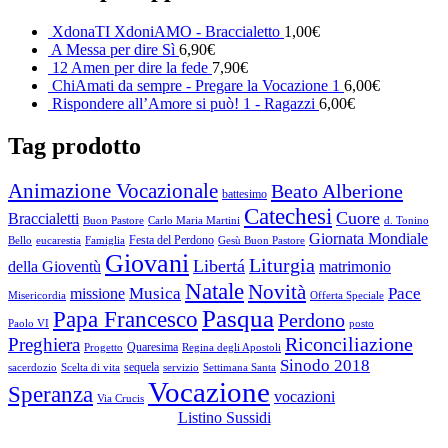
XdonaTI XdoniAMO - Braccialetto
1,00
€
A Messa per dire Sì
6,90
€
12 Amen per dire la fede
7,90
€
ChiAmati da sempre - Pregare la Vocazione 1
6,00
€
Rispondere all’Amore si può! 1 - Ragazzi
6,00
€
Tag prodotto
Animazione Vocazionale
Beato Alberione
battesimo
Catechesi
Cuore
Braccialetti
Buon Pastore
Carlo Maria Martini
d. Tonino
Giornata Mondiale
Festa del Perdono
Bello
eucarestia
Famiglia
Gesù Buon Pastore
Giovani
Liturgia
Libertá
della Gioventù
matrimonio
Natale
Novità
Musica
Pace
missione
Misericordia
Offerta Speciale
Pasqua
Papa Francesco
Perdono
Paolo VI
posto
Riconciliazione
Preghiera
Quaresima
Progetto
Regina degli Apostoli
Sinodo 2018
sequela
sacerdozio
Scelta di vita
servizio
Settimana Santa
Vocazione
Speranza
vocazioni
Via Crucis
Listino Sussidi