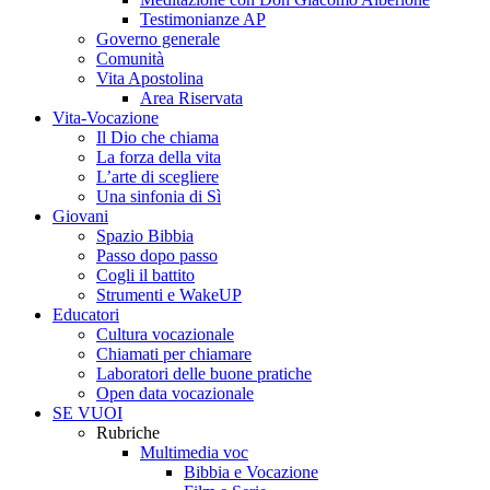
Testimonianze AP
Governo generale
Comunità
Vita Apostolina
Area Riservata
Vita-Vocazione
Il Dio che chiama
La forza della vita
L’arte di scegliere
Una sinfonia di Sì
Giovani
Spazio Bibbia
Passo dopo passo
Cogli il battito
Strumenti e WakeUP
Educatori
Cultura vocazionale
Chiamati per chiamare
Laboratori delle buone pratiche
Open data vocazionale
SE VUOI
Rubriche
Multimedia voc
Bibbia e Vocazione