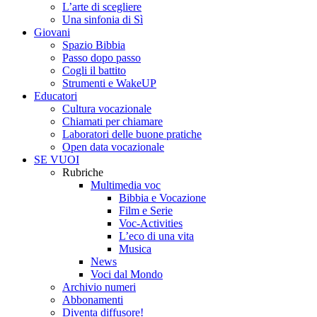
L’arte di scegliere
Una sinfonia di Sì
Giovani
Spazio Bibbia
Passo dopo passo
Cogli il battito
Strumenti e WakeUP
Educatori
Cultura vocazionale
Chiamati per chiamare
Laboratori delle buone pratiche
Open data vocazionale
SE VUOI
Rubriche
Multimedia voc
Bibbia e Vocazione
Film e Serie
Voc-Activities
L’eco di una vita
Musica
News
Voci dal Mondo
Archivio numeri
Abbonamenti
Diventa diffusore!