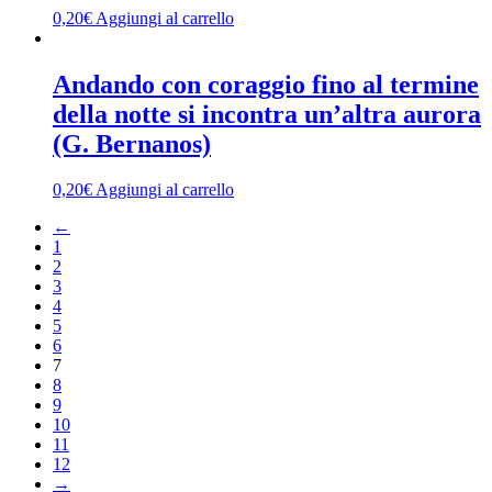
0,20
€
Aggiungi al carrello
Andando con coraggio fino al termine
della notte si incontra un’altra aurora
(G. Bernanos)
0,20
€
Aggiungi al carrello
←
1
2
3
4
5
6
7
8
9
10
11
12
→