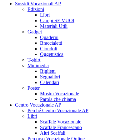
Sussidi Vocazionali AP
Edizioni
Libri
Campi SE VUOI
Materiali Utili
Gadget
Quaderni
Braccialetti
Ciondoli
Oggettistica
T-shirt
Minimedia
Biglietti
Segnalibri
Calendari
Poster
Mostra Vocazionale
Parola che chiama
Centro Vocazionale AP
Perché Centro Vocazionale AP
Libri
Scaffale Vocazionale
Scaffale Francescano
Altri Scaffali
Percorso Vocazionale Online