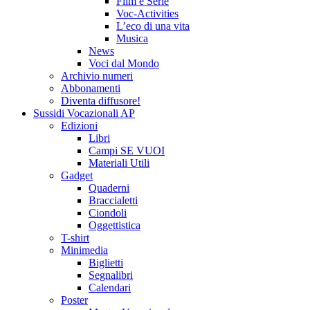
Film e Serie
Voc-Activities
L’eco di una vita
Musica
News
Voci dal Mondo
Archivio numeri
Abbonamenti
Diventa diffusore!
Sussidi Vocazionali AP
Edizioni
Libri
Campi SE VUOI
Materiali Utili
Gadget
Quaderni
Braccialetti
Ciondoli
Oggettistica
T-shirt
Minimedia
Biglietti
Segnalibri
Calendari
Poster