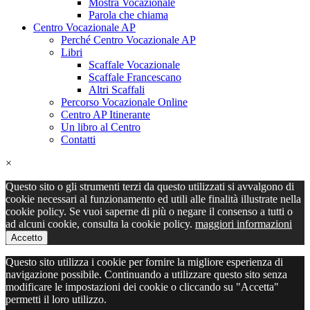
Mostra Vocazionale
Parola che chiama
Centro Vocazionale AP
Perché Centro Vocazionale AP
Libri
Scaffale Vocazionale
Scaffale Francescano
Altri Scaffali
Percorso Vocazionale Online
Centro AP Itinerante
Un libro al Centro
Contatti
×
Questo sito o gli strumenti terzi da questo utilizzati si avvalgono di
cookie necessari al funzionamento ed utili alle finalità illustrate nella
cookie policy. Se vuoi saperne di più o negare il consenso a tutti o
ad alcuni cookie, consulta la cookie policy.
maggiori informazioni
Accetto
Questo sito utilizza i cookie per fornire la migliore esperienza di
navigazione possibile. Continuando a utilizzare questo sito senza
modificare le impostazioni dei cookie o cliccando su "Accetta"
permetti il loro utilizzo.