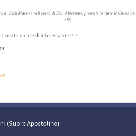
a di Gesù Maestro nell’opera di Don Alberione, presenti in tutte le Chiese de
158)
 trovato niente di interessante!?!?
39
iae
oni (Suore Apostoline)