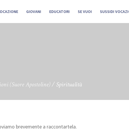
VOCAZIONE
GIOVANI
EDUCATORI
SE VUOI
SUSSIDI VOCAZI
ioni (Suore Apostoline)
/
Spiritualità
 proviamo brevemente a raccontartela.