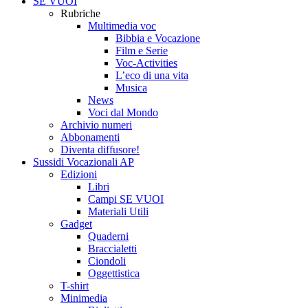
SE VUOI
Rubriche
Multimedia voc
Bibbia e Vocazione
Film e Serie
Voc-Activities
L’eco di una vita
Musica
News
Voci dal Mondo
Archivio numeri
Abbonamenti
Diventa diffusore!
Sussidi Vocazionali AP
Edizioni
Libri
Campi SE VUOI
Materiali Utili
Gadget
Quaderni
Braccialetti
Ciondoli
Oggettistica
T-shirt
Minimedia