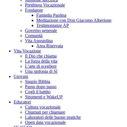
Preghiera Vocazionale
Fondatore
Famiglia Paolina
Meditazione con Don Giacomo Alberione
Testimonianze AP
Governo generale
Comunità
Vita Apostolina
Area Riservata
Vita-Vocazione
Il Dio che chiama
La forza della vita
L’arte di scegliere
Una sinfonia di Sì
Giovani
Spazio Bibbia
Passo dopo passo
Cogli il battito
Strumenti e WakeUP
Educatori
Cultura vocazionale
Chiamati per chiamare
Laboratori delle buone pratiche
Open data vocazionale