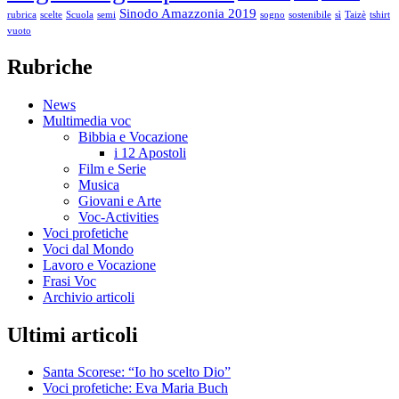
Sinodo Amazzonia 2019
rubrica
scelte
Scuola
semi
sogno
sostenibile
sì
Taizè
tshirt
vuoto
Rubriche
News
Multimedia voc
Bibbia e Vocazione
i 12 Apostoli
Film e Serie
Musica
Giovani e Arte
Voc-Activities
Voci profetiche
Voci dal Mondo
Lavoro e Vocazione
Frasi Voc
Archivio articoli
Ultimi articoli
Santa Scorese: “Io ho scelto Dio”
Voci profetiche: Eva Maria Buch