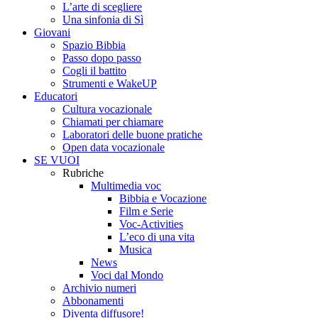
L’arte di scegliere
Una sinfonia di Sì
Giovani
Spazio Bibbia
Passo dopo passo
Cogli il battito
Strumenti e WakeUP
Educatori
Cultura vocazionale
Chiamati per chiamare
Laboratori delle buone pratiche
Open data vocazionale
SE VUOI
Rubriche
Multimedia voc
Bibbia e Vocazione
Film e Serie
Voc-Activities
L’eco di una vita
Musica
News
Voci dal Mondo
Archivio numeri
Abbonamenti
Diventa diffusore!