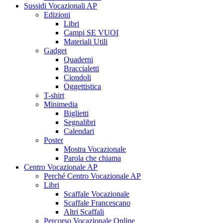
Sussidi Vocazionali AP
Edizioni
Libri
Campi SE VUOI
Materiali Utili
Gadget
Quaderni
Braccialetti
Ciondoli
Oggettistica
T-shirt
Minimedia
Biglietti
Segnalibri
Calendari
Poster
Mostra Vocazionale
Parola che chiama
Centro Vocazionale AP
Perché Centro Vocazionale AP
Libri
Scaffale Vocazionale
Scaffale Francescano
Altri Scaffali
Percorso Vocazionale Online