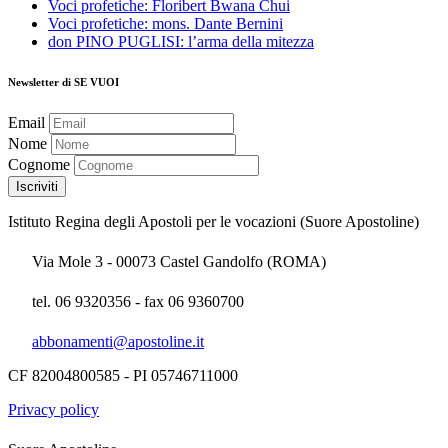
Voci profetiche: Floribert Bwana Chui
Voci profetiche: mons. Dante Bernini
don PINO PUGLISI: l’arma della mitezza
Newsletter di SE VUOI
Email
Nome
Cognome
Istituto Regina degli Apostoli per le vocazioni (Suore Apostoline)
Via Mole 3 - 00073 Castel Gandolfo (ROMA)
tel. 06 9320356 - fax 06 9360700
abbonamenti@apostoline.it
CF 82004800585 - PI 05746711000
Privacy policy