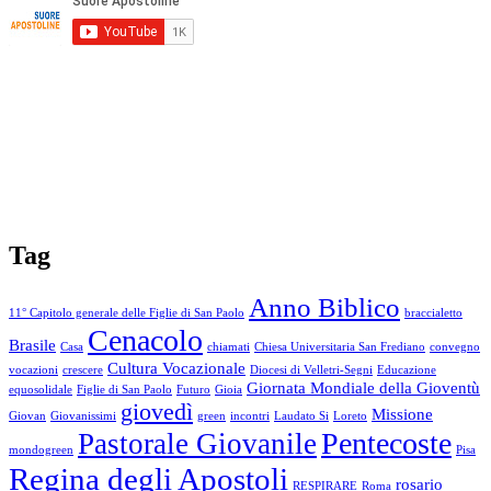
Tag
Anno Biblico
11° Capitolo generale delle Figlie di San Paolo
braccialetto
Cenacolo
Brasile
Casa
chiamati
Chiesa Universitaria San Frediano
convegno
Cultura Vocazionale
vocazioni
crescere
Diocesi di Velletri-Segni
Educazione
Giornata Mondiale della Gioventù
equosolidale
Figlie di San Paolo
Futuro
Gioia
giovedì
Missione
Giovan
Giovanissimi
green
incontri
Laudato Si
Loreto
Pentecoste
Pastorale Giovanile
mondogreen
Pisa
Regina degli Apostoli
rosario
RESPIRARE
Roma