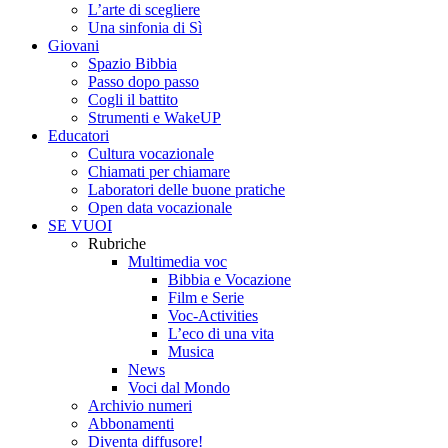
L’arte di scegliere
Una sinfonia di Sì
Giovani
Spazio Bibbia
Passo dopo passo
Cogli il battito
Strumenti e WakeUP
Educatori
Cultura vocazionale
Chiamati per chiamare
Laboratori delle buone pratiche
Open data vocazionale
SE VUOI
Rubriche
Multimedia voc
Bibbia e Vocazione
Film e Serie
Voc-Activities
L’eco di una vita
Musica
News
Voci dal Mondo
Archivio numeri
Abbonamenti
Diventa diffusore!