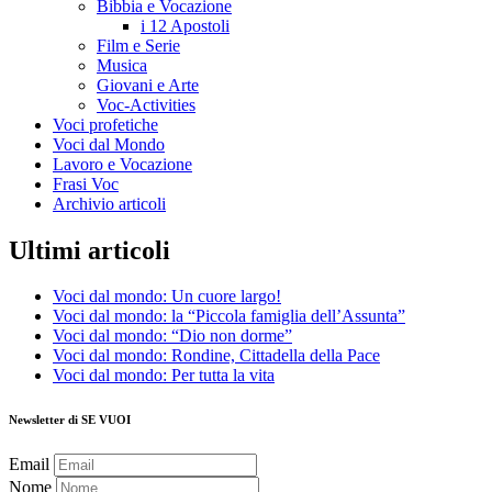
Bibbia e Vocazione
i 12 Apostoli
Film e Serie
Musica
Giovani e Arte
Voc-Activities
Voci profetiche
Voci dal Mondo
Lavoro e Vocazione
Frasi Voc
Archivio articoli
Ultimi articoli
Voci dal mondo: Un cuore largo!
Voci dal mondo: la “Piccola famiglia dell’Assunta”
Voci dal mondo: “Dio non dorme”
Voci dal mondo: Rondine, Cittadella della Pace
Voci dal mondo: Per tutta la vita
Newsletter di SE VUOI
Email
Nome