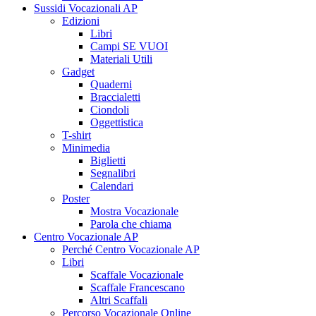
Sussidi Vocazionali AP
Edizioni
Libri
Campi SE VUOI
Materiali Utili
Gadget
Quaderni
Braccialetti
Ciondoli
Oggettistica
T-shirt
Minimedia
Biglietti
Segnalibri
Calendari
Poster
Mostra Vocazionale
Parola che chiama
Centro Vocazionale AP
Perché Centro Vocazionale AP
Libri
Scaffale Vocazionale
Scaffale Francescano
Altri Scaffali
Percorso Vocazionale Online