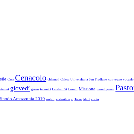
Cenacolo
sile
Casa
chiamati
Chiesa Universitaria San Frediano
convegno vocazio
Pasto
giovedì
Missione
issimi
green
incontri
Laudato Si
Loreto
mondogreen
Sinodo Amazzonia 2019
sogno
sostenibile
sì
Taizè
tshirt
vuoto