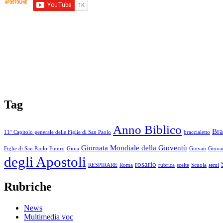
Tag
Anno Biblico
Bra
11° Capitolo generale delle Figlie di San Paolo
braccialetto
Giornata Mondiale della Gioventù
Figlie di San Paolo
Futuro
Gioia
Giovan
Giovan
degli Apostoli
rosario
RESPIRARE
Roma
rubrica
scelte
Scuola
semi
Rubriche
News
Multimedia voc