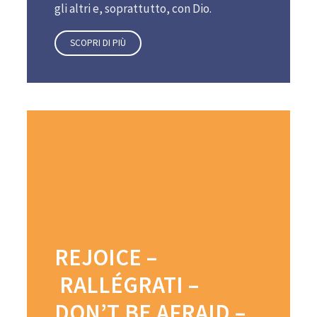
gli altri e, soprattutto, con Dio.
SCOPRI DI PIÙ
REJOICE –
RALLÉGRATI –
DON’T BE AFRAID –