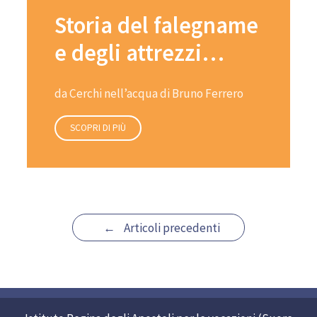
Storia del falegname
e degli attrezzi…
da Cerchi nell’acqua di Bruno Ferrero
SCOPRI DI PIÙ
Continue
←
Articoli precedenti
Reading