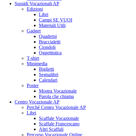
Sussidi Vocazionali AP
Edizioni
Libri
Campi SE VUOI
Materiali Utili
Gadget
Quaderni
Braccialetti
Ciondoli
Oggettistica
T-shirt
Minimedia
Biglietti
Segnalibri
Calendari
Poster
Mostra Vocazionale
Parola che chiama
Centro Vocazionale AP
Perché Centro Vocazionale AP
Libri
Scaffale Vocazionale
Scaffale Francescano
Altri Scaffali
Percorso Vocazionale Online