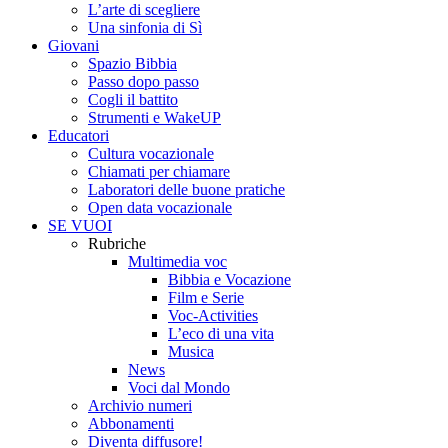
L’arte di scegliere
Una sinfonia di Sì
Giovani
Spazio Bibbia
Passo dopo passo
Cogli il battito
Strumenti e WakeUP
Educatori
Cultura vocazionale
Chiamati per chiamare
Laboratori delle buone pratiche
Open data vocazionale
SE VUOI
Rubriche
Multimedia voc
Bibbia e Vocazione
Film e Serie
Voc-Activities
L’eco di una vita
Musica
News
Voci dal Mondo
Archivio numeri
Abbonamenti
Diventa diffusore!