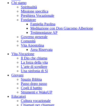
Chi siamo
Spiritualità
Missione specifica
Preghiera Vocazionale
Fondatore
Famiglia Paolina
Meditazione con Don Giacomo Alberione
Testimonianze AP
Governo generale
Comunità
Vita Apostolina
Area Riservata
Vita-Vocazione
Il Dio che chiama
La forza della vita
L’arte di scegliere
Una sinfonia di Sì
Giovani
Spazio Bibbia
Passo dopo passo
Cogli il battito
Strumenti e WakeUP
Educatori
Cultura vocazionale
Chiamati per chiamare