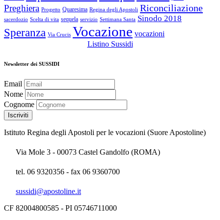
Riconciliazione
Preghiera
Quaresima
Progetto
Regina degli Apostoli
Sinodo 2018
sequela
sacerdozio
Scelta di vita
servizio
Settimana Santa
Vocazione
Speranza
vocazioni
Via Crucis
Listino Sussidi
Newsletter dei SUSSIDI
Email
Nome
Cognome
Istituto Regina degli Apostoli per le vocazioni (Suore Apostoline)
Via Mole 3 - 00073 Castel Gandolfo (ROMA)
tel. 06 9320356 - fax 06 9360700
sussidi@apostoline.it
CF 82004800585 - PI 05746711000