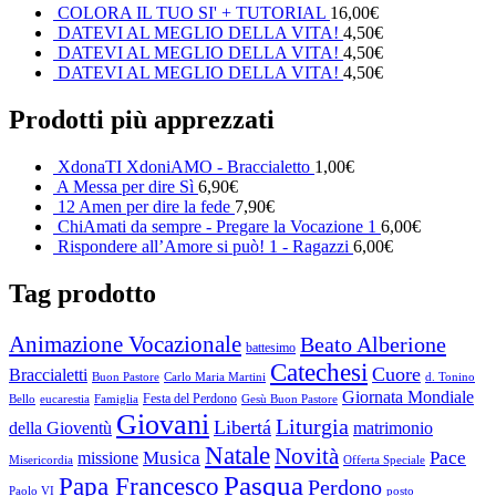
COLORA IL TUO SI' + TUTORIAL
16,00
€
DATEVI AL MEGLIO DELLA VITA!
4,50
€
DATEVI AL MEGLIO DELLA VITA!
4,50
€
DATEVI AL MEGLIO DELLA VITA!
4,50
€
Prodotti più apprezzati
XdonaTI XdoniAMO - Braccialetto
1,00
€
A Messa per dire Sì
6,90
€
12 Amen per dire la fede
7,90
€
ChiAmati da sempre - Pregare la Vocazione 1
6,00
€
Rispondere all’Amore si può! 1 - Ragazzi
6,00
€
Tag prodotto
Animazione Vocazionale
Beato Alberione
battesimo
Catechesi
Cuore
Braccialetti
Buon Pastore
Carlo Maria Martini
d. Tonino
Giornata Mondiale
Festa del Perdono
Bello
eucarestia
Famiglia
Gesù Buon Pastore
Giovani
Liturgia
Libertá
della Gioventù
matrimonio
Natale
Novità
Musica
Pace
missione
Misericordia
Offerta Speciale
Pasqua
Papa Francesco
Perdono
Paolo VI
posto