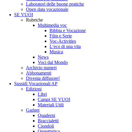
Laboratori delle buone pratiche
Open data vocazionale
SE VUOI
Rubriche
Multimedia voc
Bibbia e Vocazione
Film e Serie
Voc-Activities
L’eco di una vita
Musica
News
Voci dal Mondo
Archivio numeri
Abbonamenti
Diventa diffusore!
Sussidi Vocazionali AP
Edizioni
Libri
Campi SE VUOI
Materiali Utili
Gadget
Quaderni
Braccialetti
Ciondoli
Oggettistica