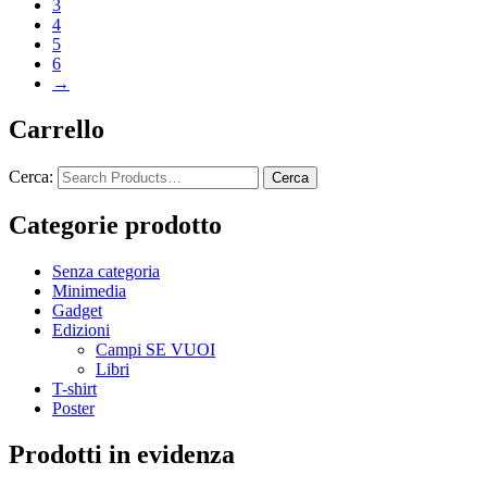
3
4
5
6
→
Carrello
Cerca:
Categorie prodotto
Senza categoria
Minimedia
Gadget
Edizioni
Campi SE VUOI
Libri
T-shirt
Poster
Prodotti in evidenza