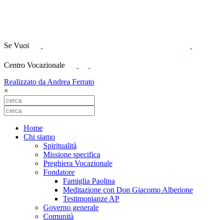
Se Vuoi
Centro Vocazionale
Realizzato da Andrea Ferrato
×
Home
Chi siamo
Spiritualità
Missione specifica
Preghiera Vocazionale
Fondatore
Famiglia Paolina
Meditazione con Don Giacomo Alberione
Testimonianze AP
Governo generale
Comunità