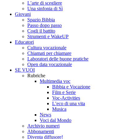
L’arte di scegliere
Una sinfonia di Sì
Giovani
Spazio Bibbia
Passo dopo passo
Cogli il battito
Strumenti e WakeUP
Educatori
Cultura vocazionale
Chiamati per chiamare
Laboratori delle buone pratiche
Open data vocazionale
SE VUOI
Rubriche
Multimedia voc
Bibbia e Vocazione
Film e Serie
Voc-Activities
L’eco di una vita
Musica
News
Voci dal Mondo
Archivio numeri
Abbonamenti
Diventa diffusore!