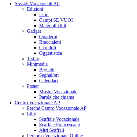
Sussidi Vocazionali AP
Edizioni
Libri
Campi SE VUOI
Materiali Utili
Gadget
Quaderni
Braccialetti
Ciondoli
Oggettistica
T-shirt
Minimedia
Biglietti
Segnalibri
Calendari
Poster
Mostra Vocazionale
Parola che chiama
Centro Vocazionale AP
Perché Centro Vocazionale AP
Libri
Scaffale Vocazionale
Scaffale Francescano
Altri Scaffali
Percorso Vocazionale Online