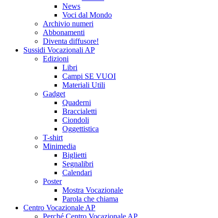
News
Voci dal Mondo
Archivio numeri
Abbonamenti
Diventa diffusore!
Sussidi Vocazionali AP
Edizioni
Libri
Campi SE VUOI
Materiali Utili
Gadget
Quaderni
Braccialetti
Ciondoli
Oggettistica
T-shirt
Minimedia
Biglietti
Segnalibri
Calendari
Poster
Mostra Vocazionale
Parola che chiama
Centro Vocazionale AP
Perché Centro Vocazionale AP