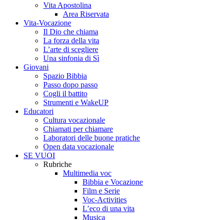
Vita Apostolina
Area Riservata
Vita-Vocazione
Il Dio che chiama
La forza della vita
L’arte di scegliere
Una sinfonia di Sì
Giovani
Spazio Bibbia
Passo dopo passo
Cogli il battito
Strumenti e WakeUP
Educatori
Cultura vocazionale
Chiamati per chiamare
Laboratori delle buone pratiche
Open data vocazionale
SE VUOI
Rubriche
Multimedia voc
Bibbia e Vocazione
Film e Serie
Voc-Activities
L’eco di una vita
Musica