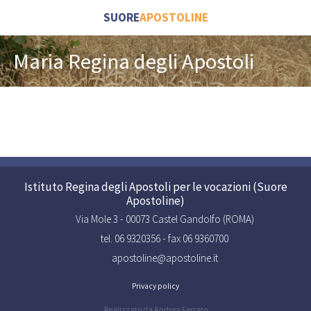
SUORE
APOSTOLINE
Maria Regina degli Apostoli
Istituto Regina degli Apostoli per le vocazioni (Suore
Apostoline)
Via Mole 3 - 00073 Castel Gandolfo (ROMA)
tel. 06 9320356 - fax 06 9360700
apostoline@apostoline.it
Privacy policy
Realizzato da Andrea Ferrato