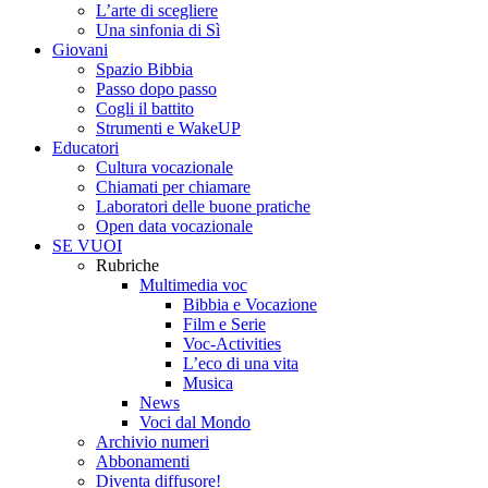
L’arte di scegliere
Una sinfonia di Sì
Giovani
Spazio Bibbia
Passo dopo passo
Cogli il battito
Strumenti e WakeUP
Educatori
Cultura vocazionale
Chiamati per chiamare
Laboratori delle buone pratiche
Open data vocazionale
SE VUOI
Rubriche
Multimedia voc
Bibbia e Vocazione
Film e Serie
Voc-Activities
L’eco di una vita
Musica
News
Voci dal Mondo
Archivio numeri
Abbonamenti
Diventa diffusore!