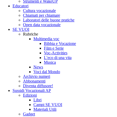
Strumenti e WakeUP
Educatori
Cultura vocazionale
Chiamati per chiamare
Laboratori delle buone pratiche
Open data vocazionale
SE VUOI
Rubriche
Multimedia voc
Bibbia e Vocazione
Film e Serie
Voc-Activities
L’eco di una vita
Musica
News
Voci dal Mondo
Archivio numeri
Abbonamenti
Diventa diffusore!
Sussidi Vocazionali AP
Edizioni
Libri
Campi SE VUOI
Materiali Utili
Gadget