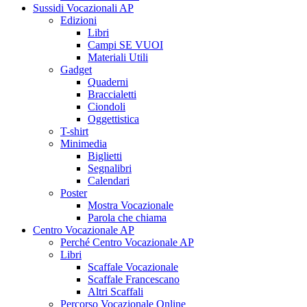
Sussidi Vocazionali AP
Edizioni
Libri
Campi SE VUOI
Materiali Utili
Gadget
Quaderni
Braccialetti
Ciondoli
Oggettistica
T-shirt
Minimedia
Biglietti
Segnalibri
Calendari
Poster
Mostra Vocazionale
Parola che chiama
Centro Vocazionale AP
Perché Centro Vocazionale AP
Libri
Scaffale Vocazionale
Scaffale Francescano
Altri Scaffali
Percorso Vocazionale Online