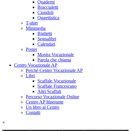
Quaderni
Braccialetti
Ciondoli
Oggettistica
T-shirt
Minimedia
Biglietti
Segnalibri
Calendari
Poster
Mostra Vocazionale
Parola che chiama
Centro Vocazionale AP
Perché Centro Vocazionale AP
Libri
Scaffale Vocazionale
Scaffale Francescano
Altri Scaffali
Percorso Vocazionale Online
Centro AP Itinerante
Un libro al Centro
Contatti
×