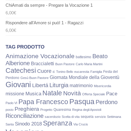
ChiAmati da sempre - Pregare la Vocazione 1
6,00
€
Rispondere all’Amore si può! 1 - Ragazzi
6,00
€
TAG PRODOTTO
Animazione Vocazionale
Beato
battesimo
Alberione
Braccialetti
Buon Pastore
Carlo Maria Martini
Catechesi
Cuore
Festa del
d. Tonino Bello
eucarestia
Famiglia
Giornata Mondiale della Gioventù
Perdono
Gesù Buon Pastore
Giovani
Liturgia
Libertá
matrimonio
Misericordia
Natale
Novità
Musica
Pace
missione
Offerta Speciale
Pasqua
Papa Francesco
Perdono
Paolo VI
Preghiera
Quaresima
posto
Progetto
Regina degli Apostoli
Riconciliazione
sequela
sacerdozio
Scelta di vita
servizio
Settimana
Speranza
Sinodo 2018
Santa
Via Crucis