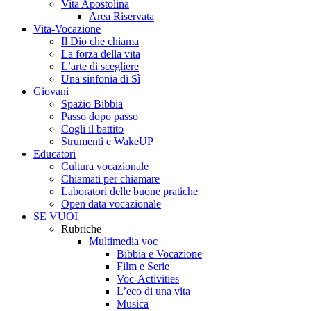
Vita Apostolina
Area Riservata
Vita-Vocazione
Il Dio che chiama
La forza della vita
L’arte di scegliere
Una sinfonia di Sì
Giovani
Spazio Bibbia
Passo dopo passo
Cogli il battito
Strumenti e WakeUP
Educatori
Cultura vocazionale
Chiamati per chiamare
Laboratori delle buone pratiche
Open data vocazionale
SE VUOI
Rubriche
Multimedia voc
Bibbia e Vocazione
Film e Serie
Voc-Activities
L’eco di una vita
Musica