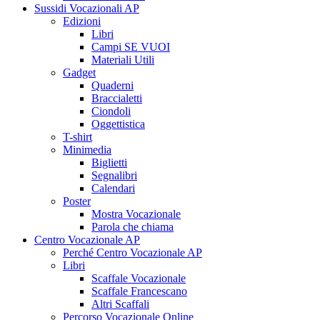
Sussidi Vocazionali AP
Edizioni
Libri
Campi SE VUOI
Materiali Utili
Gadget
Quaderni
Braccialetti
Ciondoli
Oggettistica
T-shirt
Minimedia
Biglietti
Segnalibri
Calendari
Poster
Mostra Vocazionale
Parola che chiama
Centro Vocazionale AP
Perché Centro Vocazionale AP
Libri
Scaffale Vocazionale
Scaffale Francescano
Altri Scaffali
Percorso Vocazionale Online