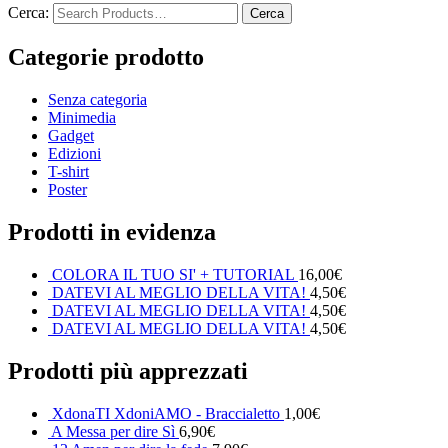
Cerca:
Categorie prodotto
Senza categoria
Minimedia
Gadget
Edizioni
T-shirt
Poster
Prodotti in evidenza
COLORA IL TUO SI' + TUTORIAL
16,00
€
DATEVI AL MEGLIO DELLA VITA!
4,50
€
DATEVI AL MEGLIO DELLA VITA!
4,50
€
DATEVI AL MEGLIO DELLA VITA!
4,50
€
Prodotti più apprezzati
XdonaTI XdoniAMO - Braccialetto
1,00
€
A Messa per dire Sì
6,90
€