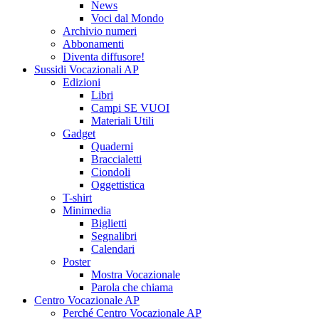
News
Voci dal Mondo
Archivio numeri
Abbonamenti
Diventa diffusore!
Sussidi Vocazionali AP
Edizioni
Libri
Campi SE VUOI
Materiali Utili
Gadget
Quaderni
Braccialetti
Ciondoli
Oggettistica
T-shirt
Minimedia
Biglietti
Segnalibri
Calendari
Poster
Mostra Vocazionale
Parola che chiama
Centro Vocazionale AP
Perché Centro Vocazionale AP