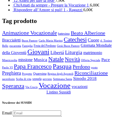
12 Amen per dire la fede
7,90
€
ChiAmati da sempre - Pregare la Vocazione 1
6,00
€
Rispondere all’Amore si può! 1 - Ragazzi
6,00
€
Tag prodotto
Animazione Vocazionale
Beato Alberione
battesimo
Catechesi
Cuore
Braccialetti
Buon Pastore
Carlo Maria Martini
d. Tonino
Giornata Mondiale
Festa del Perdono
Bello
eucarestia
Famiglia
Gesù Buon Pastore
Giovani
Liturgia
Libertá
della Gioventù
matrimonio
Natale
Novità
Musica
Pace
missione
Misericordia
Offerta Speciale
Pasqua
Papa Francesco
Perdono
Paolo VI
posto
Riconciliazione
Preghiera
Quaresima
Progetto
Regina degli Apostoli
Sinodo 2018
sequela
sacerdozio
Scelta di vita
servizio
Settimana Santa
Vocazione
Speranza
vocazioni
Via Crucis
Listino Sussidi
Newsletter dei SUSSIDI
Email