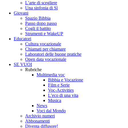
L’arte di scegliere
Una sinfonia di Sì
Giovani
Spazio Bibbia
Passo dopo passo
Cogli il battito
Strumenti e WakeUP
Educatori
Cultura vocazionale
Chiamati per chiamare
Laboratori delle buone pratiche
Open data vocazionale
SE VUOI
Rubriche
Multimedia voc
Bibbia e Vocazione
Film e Serie
Voc-Activities
L’eco di una vita
Musica
News
Voci dal Mondo
Archivio numeri
Abbonamenti
Diventa diffusore!