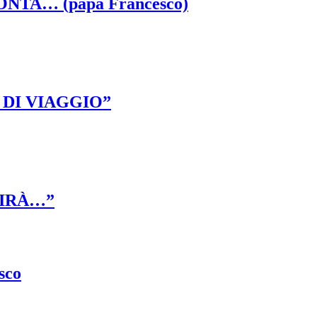
PRONTA… (papa Francesco)
O DI VIAGGIO”
DIRÀ…”
sco