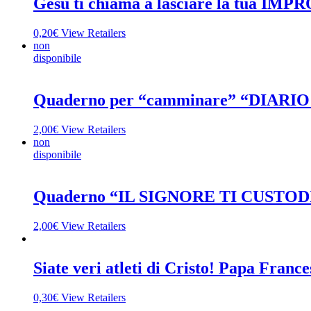
Gesù ti chiama a lasciare la tua IM
0,20
€
View Retailers
non
disponibile
Quaderno per “camminare” “DIARI
2,00
€
View Retailers
non
disponibile
Quaderno “IL SIGNORE TI CUSTO
2,00
€
View Retailers
Siate veri atleti di Cristo! Papa France
0,30
€
View Retailers