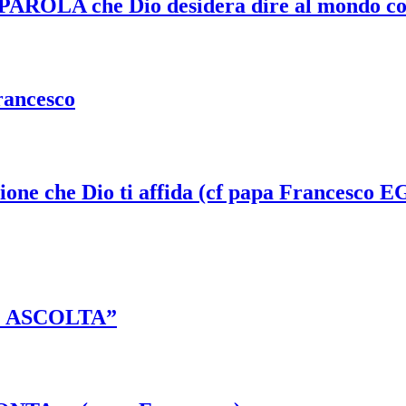
a PAROLA che Dio desidera dire al mondo con
rancesco
sione che Dio ti affida (cf papa Francesco E
E ASCOLTA”