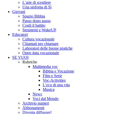
L’arte di scegliere
Una sinfonia di Sì
Giovani
Spazio Bibbia
Passo dopo passo
Cogli il battito
Strumenti e WakeUP
Educatori
Cultura vocazionale
Chiamati per chiamare
Laboratori delle buone pratiche
Open data vocazionale
SE VUOI
Rubriche
Multimedia voc
Bibbia e Vocazione
Film e Serie
Voc-Activities
L’eco di una vita
Musica
News
Voci dal Mondo
Archivio numeri
Abbonamenti
Diventa diffusore!