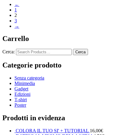
←
1
2
3
→
Carrello
Cerca:
Categorie prodotto
Senza categoria
Minimedia
Gadget
Edizioni
T-shirt
Poster
Prodotti in evidenza
COLORA IL TUO SI' + TUTORIAL
16,00
€