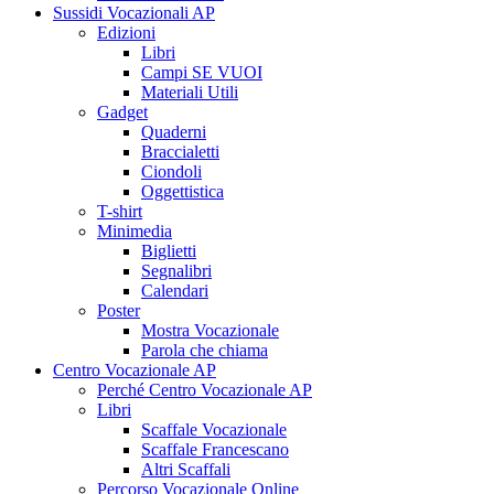
Sussidi Vocazionali AP
Edizioni
Libri
Campi SE VUOI
Materiali Utili
Gadget
Quaderni
Braccialetti
Ciondoli
Oggettistica
T-shirt
Minimedia
Biglietti
Segnalibri
Calendari
Poster
Mostra Vocazionale
Parola che chiama
Centro Vocazionale AP
Perché Centro Vocazionale AP
Libri
Scaffale Vocazionale
Scaffale Francescano
Altri Scaffali
Percorso Vocazionale Online