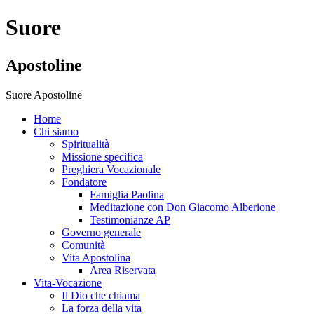
Suore
Apostoline
Suore Apostoline
Home
Chi siamo
Spiritualità
Missione specifica
Preghiera Vocazionale
Fondatore
Famiglia Paolina
Meditazione con Don Giacomo Alberione
Testimonianze AP
Governo generale
Comunità
Vita Apostolina
Area Riservata
Vita-Vocazione
Il Dio che chiama
La forza della vita