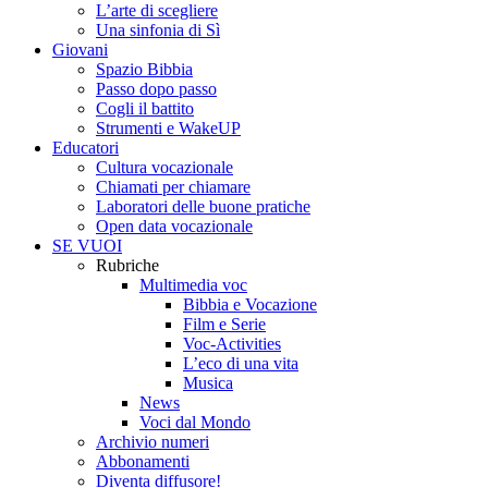
L’arte di scegliere
Una sinfonia di Sì
Giovani
Spazio Bibbia
Passo dopo passo
Cogli il battito
Strumenti e WakeUP
Educatori
Cultura vocazionale
Chiamati per chiamare
Laboratori delle buone pratiche
Open data vocazionale
SE VUOI
Rubriche
Multimedia voc
Bibbia e Vocazione
Film e Serie
Voc-Activities
L’eco di una vita
Musica
News
Voci dal Mondo
Archivio numeri
Abbonamenti
Diventa diffusore!