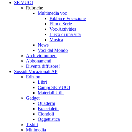
SE VUOI
Rubriche
Multimedia voc
Bibbia e Vocazione
Film e Serie
Voc-Activities
L’eco di una vita
Musica
News
Voci dal Mondo
Archivio numeri
Abbonamenti
Diventa diffusore!
Sussidi Vocazionali AP
Edizioni
Libri
Campi SE VUOI
Materiali Utili
Gadget
Quaderni
Braccialetti
Ciondoli
Oggettistica
T-shirt
Minimedia