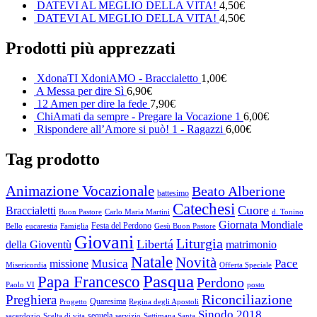
DATEVI AL MEGLIO DELLA VITA!
4,50
€
DATEVI AL MEGLIO DELLA VITA!
4,50
€
Prodotti più apprezzati
XdonaTI XdoniAMO - Braccialetto
1,00
€
A Messa per dire Sì
6,90
€
12 Amen per dire la fede
7,90
€
ChiAmati da sempre - Pregare la Vocazione 1
6,00
€
Rispondere all’Amore si può! 1 - Ragazzi
6,00
€
Tag prodotto
Animazione Vocazionale
Beato Alberione
battesimo
Catechesi
Cuore
Braccialetti
Buon Pastore
Carlo Maria Martini
d. Tonino
Giornata Mondiale
Festa del Perdono
Bello
eucarestia
Famiglia
Gesù Buon Pastore
Giovani
Liturgia
Libertá
della Gioventù
matrimonio
Natale
Novità
Musica
Pace
missione
Misericordia
Offerta Speciale
Pasqua
Papa Francesco
Perdono
Paolo VI
posto
Riconciliazione
Preghiera
Quaresima
Progetto
Regina degli Apostoli
Sinodo 2018
sequela
sacerdozio
Scelta di vita
servizio
Settimana Santa