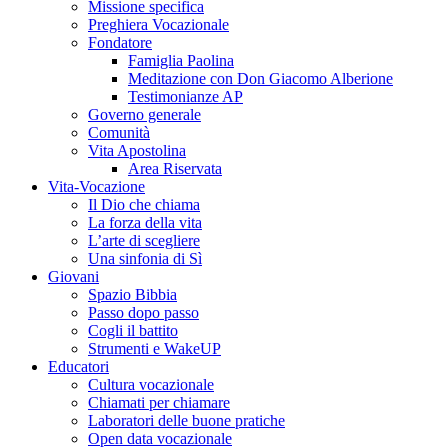
Missione specifica
Preghiera Vocazionale
Fondatore
Famiglia Paolina
Meditazione con Don Giacomo Alberione
Testimonianze AP
Governo generale
Comunità
Vita Apostolina
Area Riservata
Vita-Vocazione
Il Dio che chiama
La forza della vita
L’arte di scegliere
Una sinfonia di Sì
Giovani
Spazio Bibbia
Passo dopo passo
Cogli il battito
Strumenti e WakeUP
Educatori
Cultura vocazionale
Chiamati per chiamare
Laboratori delle buone pratiche
Open data vocazionale