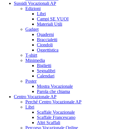
Sussidi Vocazionali AP
Edizioni
Libri
Campi SE VUOI
Materiali Utili
Gadget
Quaderni
Braccialetti
Ciondoli
Oggettistica
T-shirt
Minimedia
Biglietti
Segnalibri
Calendari
Poster
Mostra Vocazionale
Parola che chiama
Centro Vocazionale AP
Perché Centro Vocazionale AP
Libri
Scaffale Vocazionale
Scaffale Francescano
Altri Scaffali
Percorso Vocazionale Online