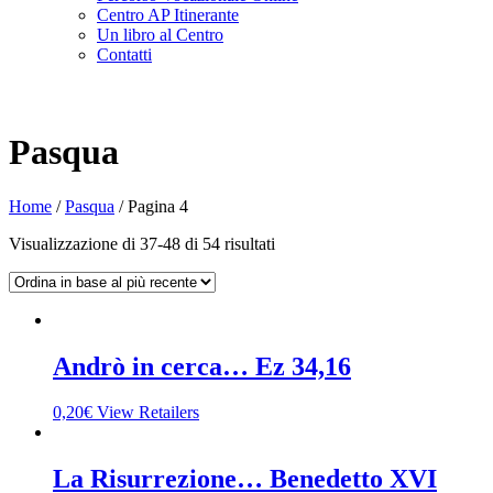
Centro AP Itinerante
Un libro al Centro
Contatti
Pasqua
Home
/
Pasqua
/
Pagina 4
Visualizzazione di 37-48 di 54 risultati
Andrò in cerca… Ez 34,16
0,20
€
View Retailers
La Risurrezione… Benedetto XVI