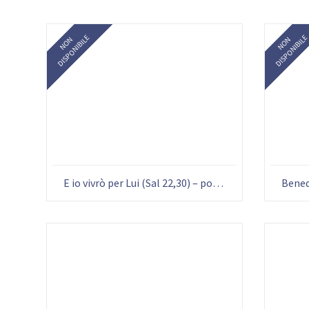
DISPONIBILE
DISPONIBIL
NON
NON
E io vivrò per Lui (Sal 22,30) – poster 07