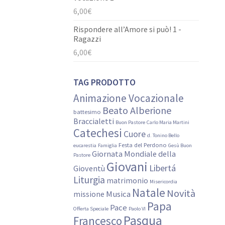
6,00
€
Rispondere all’Amore si può! 1 -
Ragazzi
6,00
€
TAG PRODOTTO
Animazione Vocazionale
Beato Alberione
battesimo
Braccialetti
Buon Pastore
Carlo Maria Martini
Catechesi
Cuore
d. Tonino Bello
Festa del Perdono
eucarestia
Famiglia
Gesù Buon
Giornata Mondiale della
Pastore
Giovani
Libertá
Gioventù
Liturgia
matrimonio
Misericordia
Natale
Novità
Musica
missione
Papa
Pace
Offerta Speciale
Paolo VI
Pasqua
Francesco