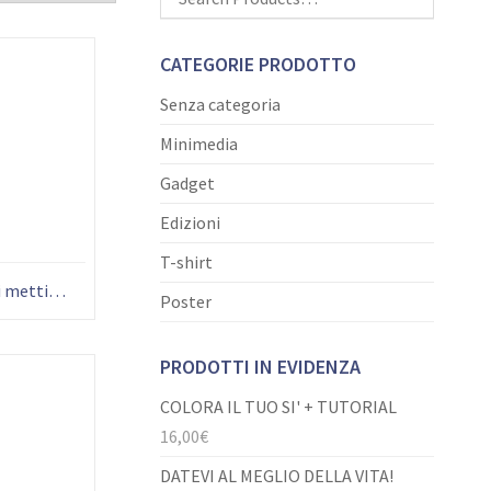
CATEGORIE PRODOTTO
Senza categoria
Minimedia
Gadget
Edizioni
T-shirt
Il Signore attende che voi mettiate la vostra libertà nelle sue mani (Giovanni Paolo II)
Poster
PRODOTTI IN EVIDENZA
COLORA IL TUO SI' + TUTORIAL
16,00
€
DATEVI AL MEGLIO DELLA VITA!