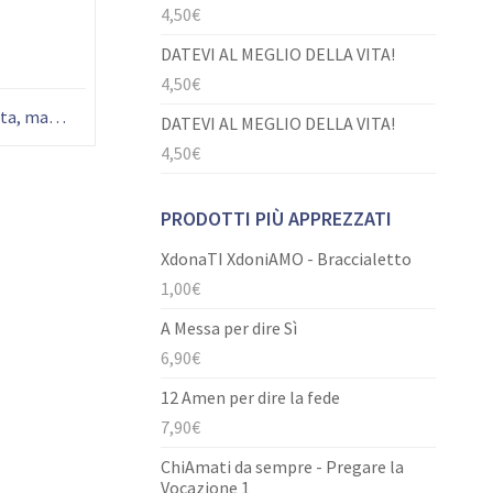
4,50
€
DATEVI AL MEGLIO DELLA VITA!
4,50
€
L’uomo progetta la sua vita, ma il Signore dirige i suoi passi (Pr 16,9)
DATEVI AL MEGLIO DELLA VITA!
4,50
€
PRODOTTI PIÙ APPREZZATI
XdonaTI XdoniAMO - Braccialetto
1,00
€
A Messa per dire Sì
6,90
€
12 Amen per dire la fede
7,90
€
ChiAmati da sempre - Pregare la
Vocazione 1