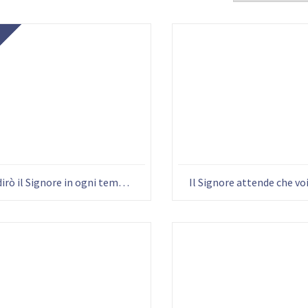
E
Benedirò il Signore in ogni tempo (Sal 34,1) – poster 08