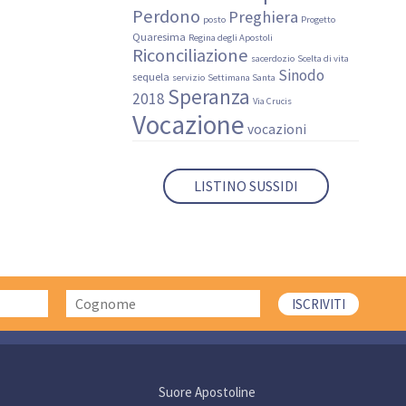
Perdono
Preghiera
posto
Progetto
Quaresima
Regina degli Apostoli
Riconciliazione
sacerdozio
Scelta di vita
Sinodo
sequela
servizio
Settimana Santa
Speranza
2018
Via Crucis
Vocazione
vocazioni
LISTINO SUSSIDI
Suore Apostoline