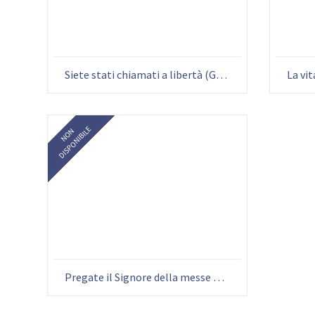
Siete stati chiamati a libertà (Gal 5,13)
DISPONIBILE
NON
Pregate il Signore della messe perché mandi operai nella sua messe – 13