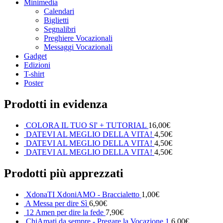
Minimedia
Calendari
Biglietti
Segnalibri
Preghiere Vocazionali
Messaggi Vocazionali
Gadget
Edizioni
T-shirt
Poster
Prodotti in evidenza
COLORA IL TUO SI' + TUTORIAL
16,00
€
DATEVI AL MEGLIO DELLA VITA!
4,50
€
DATEVI AL MEGLIO DELLA VITA!
4,50
€
DATEVI AL MEGLIO DELLA VITA!
4,50
€
Prodotti più apprezzati
XdonaTI XdoniAMO - Braccialetto
1,00
€
A Messa per dire Sì
6,90
€
12 Amen per dire la fede
7,90
€
ChiAmati da sempre - Pregare la Vocazione 1
6,00
€