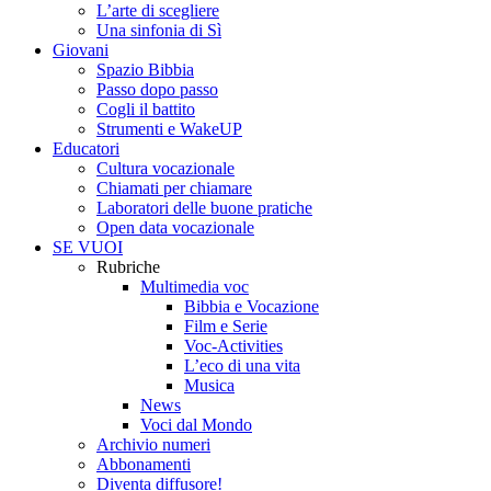
L’arte di scegliere
Una sinfonia di Sì
Giovani
Spazio Bibbia
Passo dopo passo
Cogli il battito
Strumenti e WakeUP
Educatori
Cultura vocazionale
Chiamati per chiamare
Laboratori delle buone pratiche
Open data vocazionale
SE VUOI
Rubriche
Multimedia voc
Bibbia e Vocazione
Film e Serie
Voc-Activities
L’eco di una vita
Musica
News
Voci dal Mondo
Archivio numeri
Abbonamenti
Diventa diffusore!