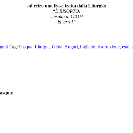
s
ul retro una frase tratta dalla Liturgia:
“È RISORTO!
…esulta di GIOIA
la terra!”
uguri
Tag:
Pasqua
,
Liturgia
,
Gioia
,
Auguri
,
biglietto
,
risurrezione
,
esulta
asqua
: