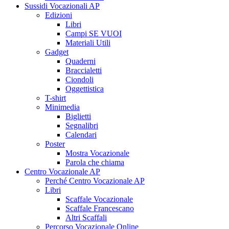
Sussidi Vocazionali AP
Edizioni
Libri
Campi SE VUOI
Materiali Utili
Gadget
Quaderni
Braccialetti
Ciondoli
Oggettistica
T-shirt
Minimedia
Biglietti
Segnalibri
Calendari
Poster
Mostra Vocazionale
Parola che chiama
Centro Vocazionale AP
Perché Centro Vocazionale AP
Libri
Scaffale Vocazionale
Scaffale Francescano
Altri Scaffali
Percorso Vocazionale Online