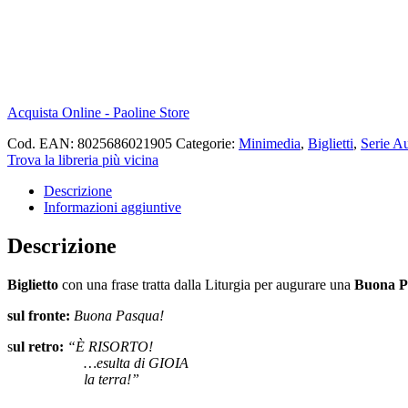
Acquista Online - Paoline Store
Cod. EAN:
8025686021905
Categorie:
Minimedia
,
Biglietti
,
Serie A
Trova la libreria più vicina
Descrizione
Informazioni aggiuntive
Descrizione
Biglietto
con una frase tratta dalla Liturgia per augurare una
Buona P
sul fronte:
Buona Pasqua!
s
ul retro:
“È RISORTO!
…esulta di GIOIA
la terra!”