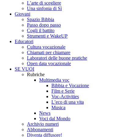
L’arte di scegliere
Una sinfonia di Sì
Giovani
Spazio Bibbia
Passo dopo passo
Cogli il battito
Strumenti e WakeUP
Educatori
Cultura vocazionale
Chiamati per chiamare
Laboratori delle buone pratiche
Open data vocazionale
SE VUOI
Rubriche
Multimedia voc
Bibbia e Vocazione
Film e Serie
Voc-Activities
L’eco di una vita
Musica
News
Voci dal Mondo
Archivio numeri
Abbonamenti
Diventa diffusore!