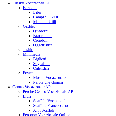
Sussidi Vocazionali AP
Edizioni
Libri
Campi SE VUOI
Materiali Utili
Gadget
Quaderni
Braccialetti
Ciondoli
Oggettistica
T-shirt
Minimedia
Biglietti
Segnalibri
Calendari
Poster
Mostra Vocazionale
Parola che chiama
Centro Vocazionale AP
Perché Centro Vocazionale AP
Libri
Scaffale Vocazionale
Scaffale Francescano
Altri Scaffali
Percorso Vocazionale Online