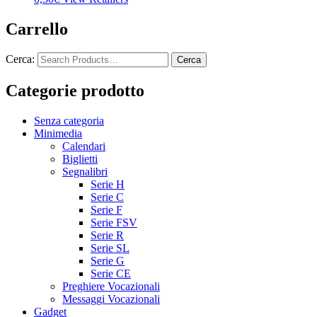
Carrello
Cerca:
Categorie prodotto
Senza categoria
Minimedia
Calendari
Biglietti
Segnalibri
Serie H
Serie C
Serie F
Serie FSV
Serie R
Serie SL
Serie G
Serie CE
Preghiere Vocazionali
Messaggi Vocazionali
Gadget