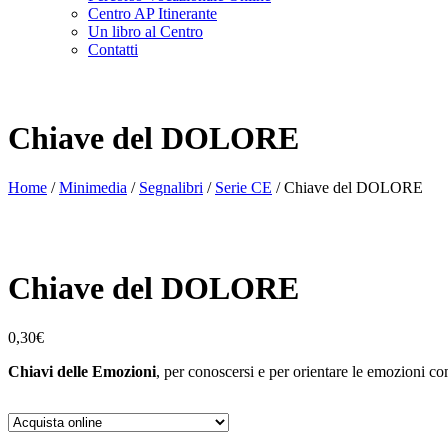
Centro AP Itinerante
Un libro al Centro
Contatti
Chiave del DOLORE
Home
/
Minimedia
/
Segnalibri
/
Serie CE
/ Chiave del DOLORE
Chiave del DOLORE
0,30
€
Chiavi delle Emozioni
, per conoscersi e per orientare le emozioni co