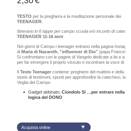
2,30
€
TESTO
per la preghiera e la meditazione personale dei
TEENAGER
.
Itinerario in 6 tappe per campo scuola e/o incontri di cateche
TEENAGER 11-16 anni
Nei giorni di Campo i teenager entrano nella pagina Instagr
di
Maria di Nazareth, “influencer di Dio”
(papa Francesco
Si confrontano con le pagine di Vangelo dedicate a lei e a G
per far emergere il proprio vissuto e incontrare la voce di Dio
Il
Testo Teenager
contiene: preghiere del mattino e della ser
storie di testimoni, spunti per approfondire la catechesi, la
Veglia del Campo
Gadget abbinato:
Ciondolo Sì
…per entrare nella
logica del DONO