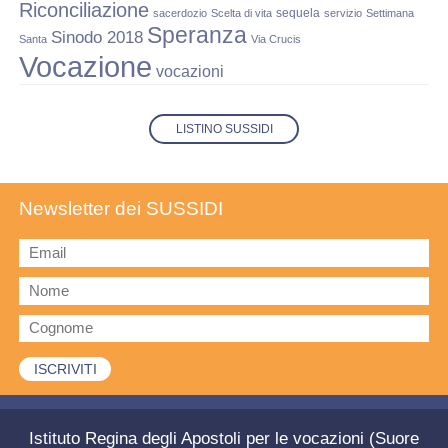
Riconciliazione
sequela
sacerdozio
Scelta di vita
servizio
Settimana
Speranza
Sinodo 2018
Santa
Via Crucis
Vocazione
vocazioni
LISTINO SUSSIDI
Newsletter dei SUSSIDI
Istituto Regina degli Apostoli per le vocazioni (Suore