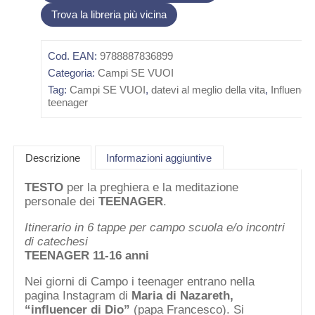
Trova la libreria più vicina
Cod. EAN:
9788887836899
Categoria:
Campi SE VUOI
Tag:
Campi SE VUOI
,
datevi al meglio della vita
,
Influence
teenager
Descrizione
Informazioni aggiuntive
TESTO
per la preghiera e la meditazione
personale dei
TEENAGER
.
Itinerario in 6 tappe per campo scuola e/o incontri
di catechesi
TEENAGER 11-16 anni
Nei giorni di Campo i teenager entrano nella
pagina Instagram di
Maria di Nazareth,
“influencer di Dio”
(papa Francesco). Si