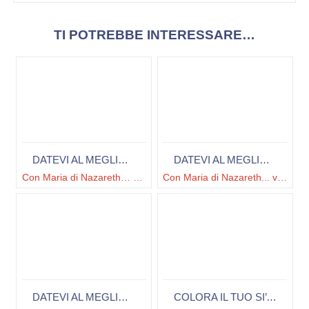
TI POTREBBE INTERESSARE…
DATEVI AL MEGLIO DELLA VITA!
DATEVI AL MEGLIO DELLA VITA!
Con Maria di Nazareth… diventa l’INFLUENCER di Dio.
Con Maria di Nazareth... vivi la STARTUP del Sogno di Dio.
DATEVI AL MEGLIO DELLA VITA!
COLORA IL TUO SI’ + TUTORIAL