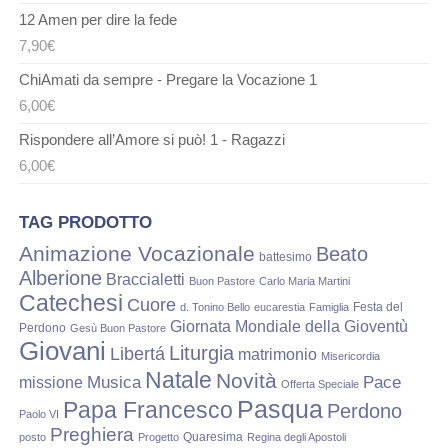
12 Amen per dire la fede
7,90
€
ChiAmati da sempre - Pregare la Vocazione 1
6,00
€
Rispondere all’Amore si può! 1 - Ragazzi
6,00
€
TAG PRODOTTO
Animazione Vocazionale
Beato
battesimo
Alberione
Braccialetti
Buon Pastore
Carlo Maria Martini
Catechesi
Cuore
Festa del
d. Tonino Bello
eucarestia
Famiglia
Giornata Mondiale della Gioventù
Perdono
Gesù Buon Pastore
Giovani
Liturgia
Libertá
matrimonio
Misericordia
Natale
Novità
Musica
Pace
missione
Offerta Speciale
Pasqua
Papa Francesco
Perdono
Paolo VI
Preghiera
Quaresima
posto
Progetto
Regina degli Apostoli