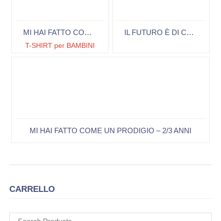
MI HAI FATTO COME UN PRODIGIO + LIBRETTO
IL FUTURO È DI CHI CREDE NELLA BELLEZZA DEI PROPRI SOGNI – JUNIOR, 4/5 ANNI
T-SHIRT per BAMBINI
MI HAI FATTO COME UN PRODIGIO – 2/3 ANNI
CARRELLO
Cerca: