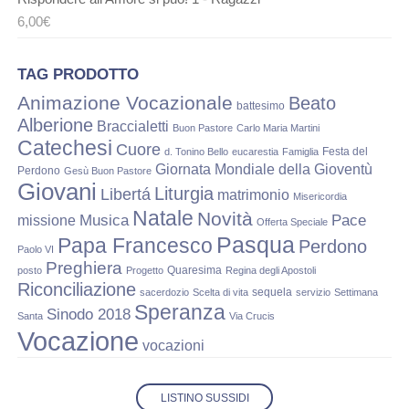
6,00
€
TAG PRODOTTO
Animazione Vocazionale
Beato
battesimo
Alberione
Braccialetti
Buon Pastore
Carlo Maria Martini
Catechesi
Cuore
Festa del
d. Tonino Bello
eucarestia
Famiglia
Giornata Mondiale della Gioventù
Perdono
Gesù Buon Pastore
Giovani
Liturgia
Libertá
matrimonio
Misericordia
Natale
Novità
Musica
Pace
missione
Offerta Speciale
Pasqua
Papa Francesco
Perdono
Paolo VI
Preghiera
Quaresima
posto
Progetto
Regina degli Apostoli
Riconciliazione
sequela
sacerdozio
Scelta di vita
servizio
Settimana
Speranza
Sinodo 2018
Santa
Via Crucis
Vocazione
vocazioni
LISTINO SUSSIDI