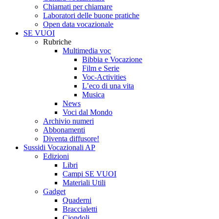
Chiamati per chiamare
Laboratori delle buone pratiche
Open data vocazionale
SE VUOI
Rubriche
Multimedia voc
Bibbia e Vocazione
Film e Serie
Voc-Activities
L’eco di una vita
Musica
News
Voci dal Mondo
Archivio numeri
Abbonamenti
Diventa diffusore!
Sussidi Vocazionali AP
Edizioni
Libri
Campi SE VUOI
Materiali Utili
Gadget
Quaderni
Braccialetti
Ciondoli