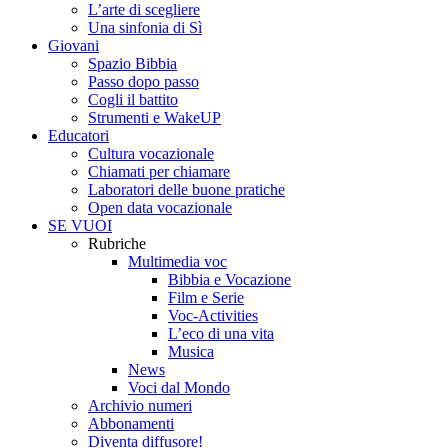
L’arte di scegliere
Una sinfonia di Sì
Giovani
Spazio Bibbia
Passo dopo passo
Cogli il battito
Strumenti e WakeUP
Educatori
Cultura vocazionale
Chiamati per chiamare
Laboratori delle buone pratiche
Open data vocazionale
SE VUOI
Rubriche
Multimedia voc
Bibbia e Vocazione
Film e Serie
Voc-Activities
L’eco di una vita
Musica
News
Voci dal Mondo
Archivio numeri
Abbonamenti
Diventa diffusore!