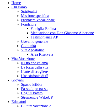
Home
Chi siamo
Spiritualità
Missione specifica
Preghiera Vocazionale
Fondatore
Famiglia Paolina
Meditazione con Don Giacomo Alberione
Testimonianze AP
Governo generale
Comunità
Vita Apostolina
Area Riservata
Vita-Vocazione
Il Dio che chiama
La forza della vita
L’arte di scegliere
Una sinfonia di Sì
Giovani
Spazio Bibbia
Passo dopo passo
Cogli il battito
Strumenti e WakeUP
Educatori
Cultura vocazionale