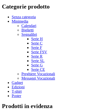
Categorie prodotto
Senza categoria
Minimedia
Calendari
Biglietti
Segnalibri
Serie H
Serie C
Serie F
Serie FSV
Serie R
Serie SL
Serie G
Serie CE
Preghiere Vocazionali
Messaggi Vocazionali
Gadget
Edizioni
T-shirt
Poster
Prodotti in evidenza