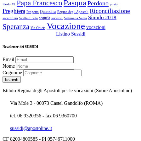
Pasqua
Papa Francesco
Perdono
Paolo VI
posto
Riconciliazione
Preghiera
Quaresima
Progetto
Regina degli Apostoli
Sinodo 2018
sequela
sacerdozio
Scelta di vita
servizio
Settimana Santa
Vocazione
Speranza
vocazioni
Via Crucis
Listino Sussidi
Newsletter dei SUSSIDI
Email
Nome
Cognome
Istituto Regina degli Apostoli per le vocazioni (Suore Apostoline)
Via Mole 3 - 00073 Castel Gandolfo (ROMA)
tel. 06 9320356 - fax 06 9360700
sussidi@apostoline.it
CF 82004800585 - PI 05746711000