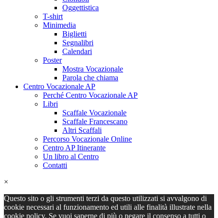
Oggettistica
T-shirt
Minimedia
Biglietti
Segnalibri
Calendari
Poster
Mostra Vocazionale
Parola che chiama
Centro Vocazionale AP
Perché Centro Vocazionale AP
Libri
Scaffale Vocazionale
Scaffale Francescano
Altri Scaffali
Percorso Vocazionale Online
Centro AP Itinerante
Un libro al Centro
Contatti
×
Questo sito o gli strumenti terzi da questo utilizzati si avvalgono di
cookie necessari al funzionamento ed utili alle finalità illustrate nella
cookie policy. Se vuoi saperne di più o negare il consenso a tutti o