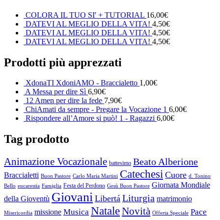
COLORA IL TUO SI' + TUTORIAL
16,00
€
DATEVI AL MEGLIO DELLA VITA!
4,50
€
DATEVI AL MEGLIO DELLA VITA!
4,50
€
DATEVI AL MEGLIO DELLA VITA!
4,50
€
Prodotti più apprezzati
XdonaTI XdoniAMO - Braccialetto
1,00
€
A Messa per dire Sì
6,90
€
12 Amen per dire la fede
7,90
€
ChiAmati da sempre - Pregare la Vocazione 1
6,00
€
Rispondere all’Amore si può! 1 - Ragazzi
6,00
€
Tag prodotto
Animazione Vocazionale
Beato Alberione
battesimo
Catechesi
Cuore
Braccialetti
Buon Pastore
Carlo Maria Martini
d. Tonino
Giornata Mondiale
Festa del Perdono
Bello
eucarestia
Famiglia
Gesù Buon Pastore
Giovani
Liturgia
Libertá
della Gioventù
matrimonio
Natale
Novità
Musica
Pace
missione
Misericordia
Offerta Speciale