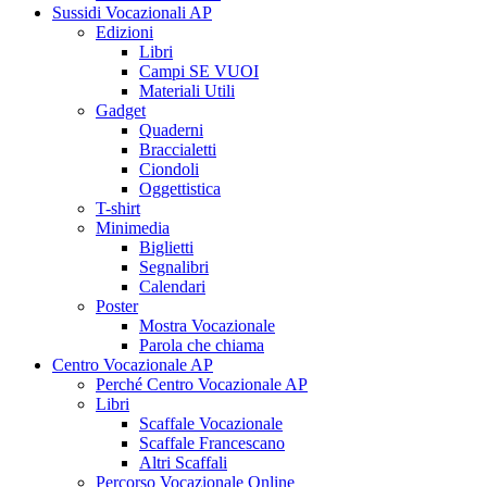
Sussidi Vocazionali AP
Edizioni
Libri
Campi SE VUOI
Materiali Utili
Gadget
Quaderni
Braccialetti
Ciondoli
Oggettistica
T-shirt
Minimedia
Biglietti
Segnalibri
Calendari
Poster
Mostra Vocazionale
Parola che chiama
Centro Vocazionale AP
Perché Centro Vocazionale AP
Libri
Scaffale Vocazionale
Scaffale Francescano
Altri Scaffali
Percorso Vocazionale Online