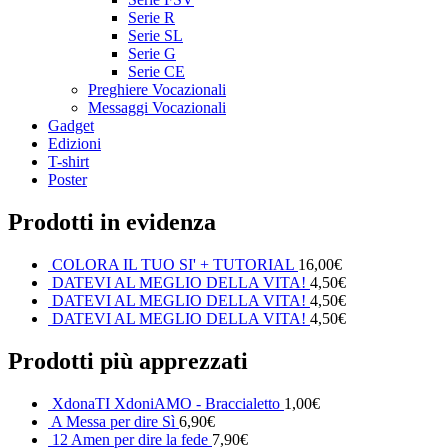
Serie R
Serie SL
Serie G
Serie CE
Preghiere Vocazionali
Messaggi Vocazionali
Gadget
Edizioni
T-shirt
Poster
Prodotti in evidenza
COLORA IL TUO SI' + TUTORIAL
16,00
€
DATEVI AL MEGLIO DELLA VITA!
4,50
€
DATEVI AL MEGLIO DELLA VITA!
4,50
€
DATEVI AL MEGLIO DELLA VITA!
4,50
€
Prodotti più apprezzati
XdonaTI XdoniAMO - Braccialetto
1,00
€
A Messa per dire Sì
6,90
€
12 Amen per dire la fede
7,90
€