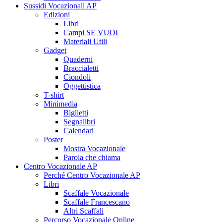
Sussidi Vocazionali AP
Edizioni
Libri
Campi SE VUOI
Materiali Utili
Gadget
Quaderni
Braccialetti
Ciondoli
Oggettistica
T-shirt
Minimedia
Biglietti
Segnalibri
Calendari
Poster
Mostra Vocazionale
Parola che chiama
Centro Vocazionale AP
Perché Centro Vocazionale AP
Libri
Scaffale Vocazionale
Scaffale Francescano
Altri Scaffali
Percorso Vocazionale Online