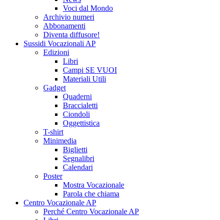
Voci dal Mondo
Archivio numeri
Abbonamenti
Diventa diffusore!
Sussidi Vocazionali AP
Edizioni
Libri
Campi SE VUOI
Materiali Utili
Gadget
Quaderni
Braccialetti
Ciondoli
Oggettistica
T-shirt
Minimedia
Biglietti
Segnalibri
Calendari
Poster
Mostra Vocazionale
Parola che chiama
Centro Vocazionale AP
Perché Centro Vocazionale AP