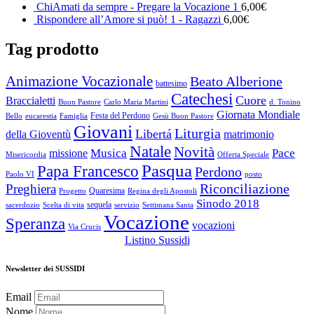
ChiAmati da sempre - Pregare la Vocazione 1
6,00
€
Rispondere all’Amore si può! 1 - Ragazzi
6,00
€
Tag prodotto
Animazione Vocazionale
Beato Alberione
battesimo
Catechesi
Cuore
Braccialetti
Buon Pastore
Carlo Maria Martini
d. Tonino
Giornata Mondiale
Festa del Perdono
Bello
eucarestia
Famiglia
Gesù Buon Pastore
Giovani
Liturgia
Libertá
della Gioventù
matrimonio
Natale
Novità
Musica
Pace
missione
Misericordia
Offerta Speciale
Pasqua
Papa Francesco
Perdono
Paolo VI
posto
Riconciliazione
Preghiera
Quaresima
Progetto
Regina degli Apostoli
Sinodo 2018
sequela
sacerdozio
Scelta di vita
servizio
Settimana Santa
Vocazione
Speranza
vocazioni
Via Crucis
Listino Sussidi
Newsletter dei SUSSIDI
Email
Nome