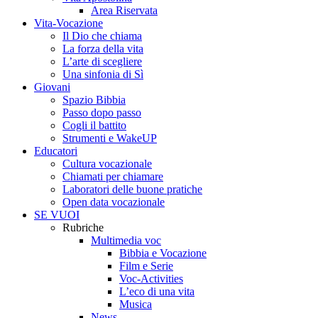
Area Riservata
Vita-Vocazione
Il Dio che chiama
La forza della vita
L’arte di scegliere
Una sinfonia di Sì
Giovani
Spazio Bibbia
Passo dopo passo
Cogli il battito
Strumenti e WakeUP
Educatori
Cultura vocazionale
Chiamati per chiamare
Laboratori delle buone pratiche
Open data vocazionale
SE VUOI
Rubriche
Multimedia voc
Bibbia e Vocazione
Film e Serie
Voc-Activities
L’eco di una vita
Musica
News