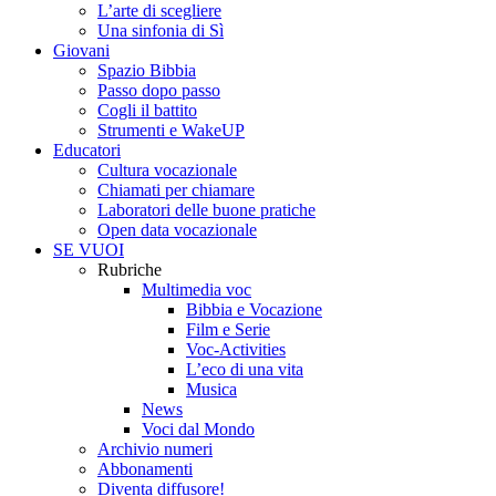
L’arte di scegliere
Una sinfonia di Sì
Giovani
Spazio Bibbia
Passo dopo passo
Cogli il battito
Strumenti e WakeUP
Educatori
Cultura vocazionale
Chiamati per chiamare
Laboratori delle buone pratiche
Open data vocazionale
SE VUOI
Rubriche
Multimedia voc
Bibbia e Vocazione
Film e Serie
Voc-Activities
L’eco di una vita
Musica
News
Voci dal Mondo
Archivio numeri
Abbonamenti
Diventa diffusore!