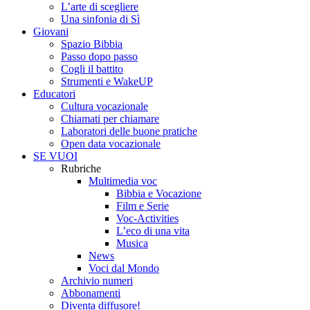
L’arte di scegliere
Una sinfonia di Sì
Giovani
Spazio Bibbia
Passo dopo passo
Cogli il battito
Strumenti e WakeUP
Educatori
Cultura vocazionale
Chiamati per chiamare
Laboratori delle buone pratiche
Open data vocazionale
SE VUOI
Rubriche
Multimedia voc
Bibbia e Vocazione
Film e Serie
Voc-Activities
L’eco di una vita
Musica
News
Voci dal Mondo
Archivio numeri
Abbonamenti
Diventa diffusore!