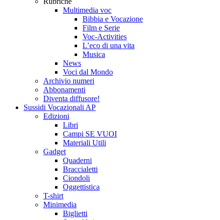
Rubriche
Multimedia voc
Bibbia e Vocazione
Film e Serie
Voc-Activities
L’eco di una vita
Musica
News
Voci dal Mondo
Archivio numeri
Abbonamenti
Diventa diffusore!
Sussidi Vocazionali AP
Edizioni
Libri
Campi SE VUOI
Materiali Utili
Gadget
Quaderni
Braccialetti
Ciondoli
Oggettistica
T-shirt
Minimedia
Biglietti