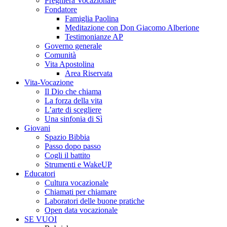
Preghiera Vocazionale
Fondatore
Famiglia Paolina
Meditazione con Don Giacomo Alberione
Testimonianze AP
Governo generale
Comunità
Vita Apostolina
Area Riservata
Vita-Vocazione
Il Dio che chiama
La forza della vita
L’arte di scegliere
Una sinfonia di Sì
Giovani
Spazio Bibbia
Passo dopo passo
Cogli il battito
Strumenti e WakeUP
Educatori
Cultura vocazionale
Chiamati per chiamare
Laboratori delle buone pratiche
Open data vocazionale
SE VUOI