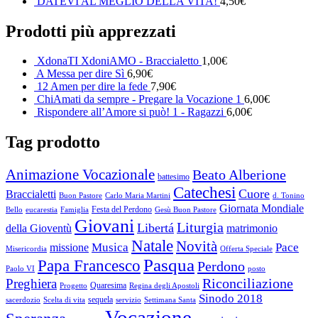
DATEVI AL MEGLIO DELLA VITA!
4,50
€
Prodotti più apprezzati
XdonaTI XdoniAMO - Braccialetto
1,00
€
A Messa per dire Sì
6,90
€
12 Amen per dire la fede
7,90
€
ChiAmati da sempre - Pregare la Vocazione 1
6,00
€
Rispondere all’Amore si può! 1 - Ragazzi
6,00
€
Tag prodotto
Animazione Vocazionale
Beato Alberione
battesimo
Catechesi
Cuore
Braccialetti
Buon Pastore
Carlo Maria Martini
d. Tonino
Giornata Mondiale
Festa del Perdono
Bello
eucarestia
Famiglia
Gesù Buon Pastore
Giovani
Liturgia
Libertá
della Gioventù
matrimonio
Natale
Novità
Musica
Pace
missione
Misericordia
Offerta Speciale
Pasqua
Papa Francesco
Perdono
Paolo VI
posto
Riconciliazione
Preghiera
Quaresima
Progetto
Regina degli Apostoli
Sinodo 2018
sequela
sacerdozio
Scelta di vita
servizio
Settimana Santa
Vocazione