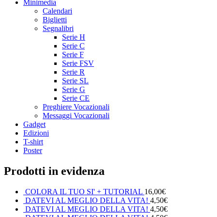
Minimedia
Calendari
Biglietti
Segnalibri
Serie H
Serie C
Serie F
Serie FSV
Serie R
Serie SL
Serie G
Serie CE
Preghiere Vocazionali
Messaggi Vocazionali
Gadget
Edizioni
T-shirt
Poster
Prodotti in evidenza
COLORA IL TUO SI' + TUTORIAL
16,00
€
DATEVI AL MEGLIO DELLA VITA!
4,50
€
DATEVI AL MEGLIO DELLA VITA!
4,50
€