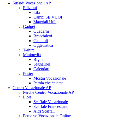
Sussidi Vocazionali AP
Edizioni
Libri
Campi SE VUOI
Materiali Utili
Gadget
Quaderni
Braccialetti
Ciondoli
Oggettistica
T-shirt
Minimedia
Biglietti
Segnalibri
Calendari
Poster
Mostra Vocazionale
Parola che chiama
Centro Vocazionale AP
Perché Centro Vocazionale AP
Libri
Scaffale Vocazionale
Scaffale Francescano
Altri Scaffali
Percorso Vocazionale Online