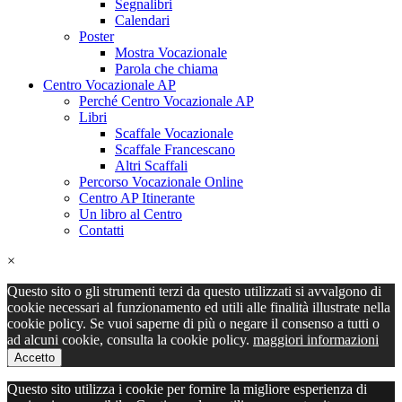
Segnalibri
Calendari
Poster
Mostra Vocazionale
Parola che chiama
Centro Vocazionale AP
Perché Centro Vocazionale AP
Libri
Scaffale Vocazionale
Scaffale Francescano
Altri Scaffali
Percorso Vocazionale Online
Centro AP Itinerante
Un libro al Centro
Contatti
×
Questo sito o gli strumenti terzi da questo utilizzati si avvalgono di
cookie necessari al funzionamento ed utili alle finalità illustrate nella
cookie policy. Se vuoi saperne di più o negare il consenso a tutti o
ad alcuni cookie, consulta la cookie policy.
maggiori informazioni
Accetto
Questo sito utilizza i cookie per fornire la migliore esperienza di