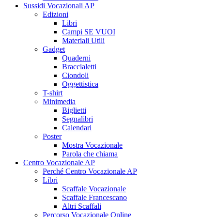
Sussidi Vocazionali AP
Edizioni
Libri
Campi SE VUOI
Materiali Utili
Gadget
Quaderni
Braccialetti
Ciondoli
Oggettistica
T-shirt
Minimedia
Biglietti
Segnalibri
Calendari
Poster
Mostra Vocazionale
Parola che chiama
Centro Vocazionale AP
Perché Centro Vocazionale AP
Libri
Scaffale Vocazionale
Scaffale Francescano
Altri Scaffali
Percorso Vocazionale Online