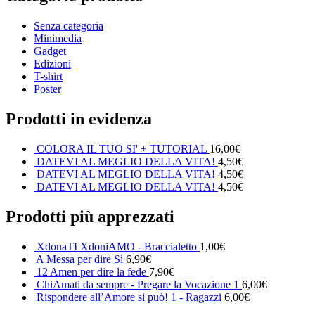
Senza categoria
Minimedia
Gadget
Edizioni
T-shirt
Poster
Prodotti in evidenza
COLORA IL TUO SI' + TUTORIAL
16,00
€
DATEVI AL MEGLIO DELLA VITA!
4,50
€
DATEVI AL MEGLIO DELLA VITA!
4,50
€
DATEVI AL MEGLIO DELLA VITA!
4,50
€
Prodotti più apprezzati
XdonaTI XdoniAMO - Braccialetto
1,00
€
A Messa per dire Sì
6,90
€
12 Amen per dire la fede
7,90
€
ChiAmati da sempre - Pregare la Vocazione 1
6,00
€
Rispondere all’Amore si può! 1 - Ragazzi
6,00
€