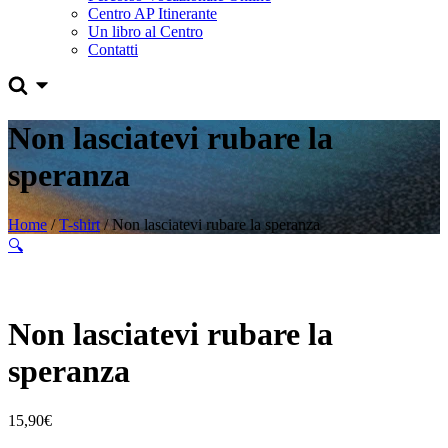
Centro AP Itinerante
Un libro al Centro
Contatti
Non lasciatevi rubare la
speranza
Home
/
T-shirt
/ Non lasciatevi rubare la speranza
🔍
Non lasciatevi rubare la
speranza
15,90
€