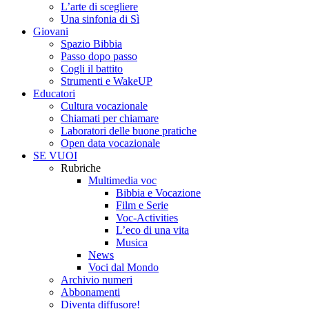
L’arte di scegliere
Una sinfonia di Sì
Giovani
Spazio Bibbia
Passo dopo passo
Cogli il battito
Strumenti e WakeUP
Educatori
Cultura vocazionale
Chiamati per chiamare
Laboratori delle buone pratiche
Open data vocazionale
SE VUOI
Rubriche
Multimedia voc
Bibbia e Vocazione
Film e Serie
Voc-Activities
L’eco di una vita
Musica
News
Voci dal Mondo
Archivio numeri
Abbonamenti
Diventa diffusore!