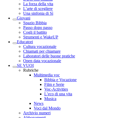
La forza della vita
L’arte di scegliere
Una sinfonia di Sì
Giovani
Spazio Bibbia
Passo dopo passo
Cogli il battito
Strumenti e WakeUP
Educatori
Cultura vocazionale
Chiamati per chiamare
Laboratori delle buone pratiche
Open data vocazionale
SE VUOI
Rubriche
Multimedia voc
Bibbia e Vocazione
Film e Serie
Voc-Activities
L’eco di una vita
Musica
News
Voci dal Mondo
Archivio numeri
Abbonamenti