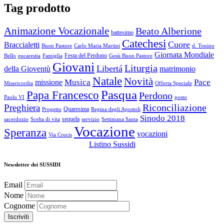
Tag prodotto
Animazione Vocazionale
Beato Alberione
battesimo
Catechesi
Cuore
Braccialetti
Buon Pastore
Carlo Maria Martini
d. Tonino
Giornata Mondiale
Festa del Perdono
Bello
eucarestia
Famiglia
Gesù Buon Pastore
Giovani
Liturgia
Libertá
della Gioventù
matrimonio
Natale
Novità
Musica
Pace
missione
Misericordia
Offerta Speciale
Pasqua
Papa Francesco
Perdono
Paolo VI
posto
Riconciliazione
Preghiera
Quaresima
Progetto
Regina degli Apostoli
Sinodo 2018
sequela
sacerdozio
Scelta di vita
servizio
Settimana Santa
Vocazione
Speranza
vocazioni
Via Crucis
Listino Sussidi
Newsletter dei SUSSIDI
Email
Nome
Cognome