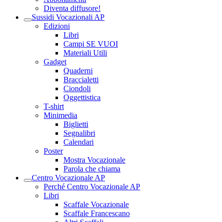
Diventa diffusore!
Sussidi Vocazionali AP
Edizioni
Libri
Campi SE VUOI
Materiali Utili
Gadget
Quaderni
Braccialetti
Ciondoli
Oggettistica
T-shirt
Minimedia
Biglietti
Segnalibri
Calendari
Poster
Mostra Vocazionale
Parola che chiama
Centro Vocazionale AP
Perché Centro Vocazionale AP
Libri
Scaffale Vocazionale
Scaffale Francescano