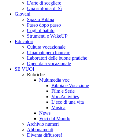
L’arte di scegliere
Una sinfonia di Sì
Giovani
Spazio Bibbia
Passo dopo passo
Cogli il battito
Strumenti e WakeUP
Educatori
Cultura vocazionale
Chiamati per chiamare
Laboratori delle buone pratiche
Open data vocazionale
SE VUOI
Rubriche
Multimedia voc
Bibbia e Vocazione
Film e Serie
Voc-Activities
L’eco di una vita
Musica
News
Voci dal Mondo
Archivio numeri
Abbonamenti
Diventa diffusore!