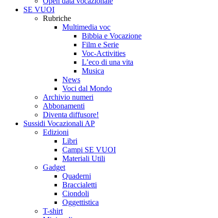
Open data vocazionale
SE VUOI
Rubriche
Multimedia voc
Bibbia e Vocazione
Film e Serie
Voc-Activities
L’eco di una vita
Musica
News
Voci dal Mondo
Archivio numeri
Abbonamenti
Diventa diffusore!
Sussidi Vocazionali AP
Edizioni
Libri
Campi SE VUOI
Materiali Utili
Gadget
Quaderni
Braccialetti
Ciondoli
Oggettistica
T-shirt