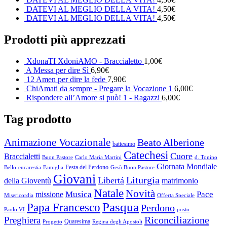
DATEVI AL MEGLIO DELLA VITA!
4,50
€
DATEVI AL MEGLIO DELLA VITA!
4,50
€
Prodotti più apprezzati
XdonaTI XdoniAMO - Braccialetto
1,00
€
A Messa per dire Sì
6,90
€
12 Amen per dire la fede
7,90
€
ChiAmati da sempre - Pregare la Vocazione 1
6,00
€
Rispondere all’Amore si può! 1 - Ragazzi
6,00
€
Tag prodotto
Animazione Vocazionale
Beato Alberione
battesimo
Catechesi
Cuore
Braccialetti
Buon Pastore
Carlo Maria Martini
d. Tonino
Giornata Mondiale
Festa del Perdono
Bello
eucarestia
Famiglia
Gesù Buon Pastore
Giovani
Liturgia
Libertá
della Gioventù
matrimonio
Natale
Novità
Musica
Pace
missione
Misericordia
Offerta Speciale
Pasqua
Papa Francesco
Perdono
Paolo VI
posto
Riconciliazione
Preghiera
Quaresima
Progetto
Regina degli Apostoli