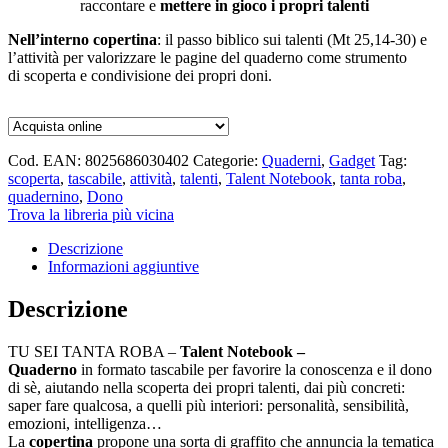
raccontare e
mettere in gioco i propri talenti
Nell’interno copertina
: il passo biblico sui talenti (Mt 25,14-30) e
l’attività per valorizzare le pagine del quaderno come strumento
di scoperta e condivisione dei propri doni.
Cod. EAN:
8025686030402
Categorie:
Quaderni
,
Gadget
Tag:
scoperta
,
tascabile
,
attività
,
talenti
,
Talent Notebook
,
tanta roba
,
quadernino
,
Dono
Trova la libreria più vicina
Descrizione
Informazioni aggiuntive
Descrizione
TU SEI TANTA ROBA –
Talent Notebook –
Quaderno
in formato tascabile per favorire la conoscenza e il dono
di sè, aiutando nella scoperta dei propri talenti, dai più concreti:
saper fare qualcosa, a quelli più interiori: personalità, sensibilità,
emozioni, intelligenza…
La
copertina
propone una sorta di graffito che annuncia la tematica