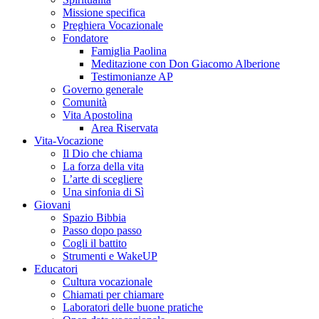
Missione specifica
Preghiera Vocazionale
Fondatore
Famiglia Paolina
Meditazione con Don Giacomo Alberione
Testimonianze AP
Governo generale
Comunità
Vita Apostolina
Area Riservata
Vita-Vocazione
Il Dio che chiama
La forza della vita
L’arte di scegliere
Una sinfonia di Sì
Giovani
Spazio Bibbia
Passo dopo passo
Cogli il battito
Strumenti e WakeUP
Educatori
Cultura vocazionale
Chiamati per chiamare
Laboratori delle buone pratiche