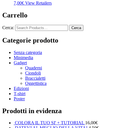
7,00
€
View Retailers
Carrello
Cerca:
Categorie prodotto
Senza categoria
Minimedia
Gadget
Quaderni
Ciondoli
Braccialetti
Oggettistica
Edizioni
T-shirt
Poster
Prodotti in evidenza
COLORA IL TUO SI' + TUTORIAL
16,00
€
DATEVI AL MEGLIO DELLA VITA!
4,50
€