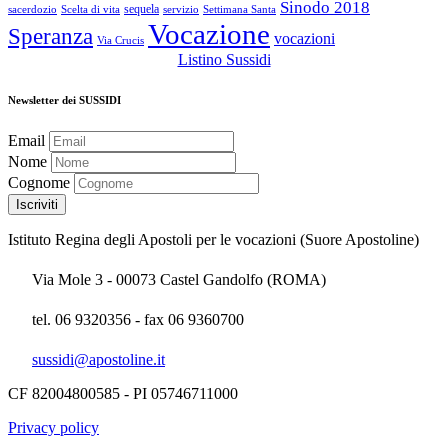
Sinodo 2018
sequela
sacerdozio
Scelta di vita
servizio
Settimana Santa
Vocazione
Speranza
vocazioni
Via Crucis
Listino Sussidi
Newsletter dei SUSSIDI
Email
Nome
Cognome
Istituto Regina degli Apostoli per le vocazioni (Suore Apostoline)
Via Mole 3 - 00073 Castel Gandolfo (ROMA)
tel. 06 9320356 - fax 06 9360700
sussidi@apostoline.it
CF 82004800585 - PI 05746711000
Privacy policy