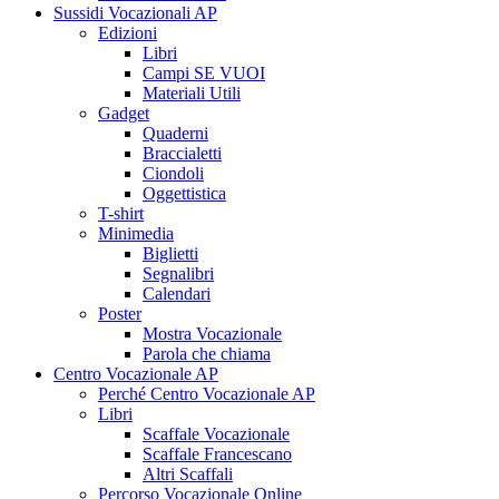
Sussidi Vocazionali AP
Edizioni
Libri
Campi SE VUOI
Materiali Utili
Gadget
Quaderni
Braccialetti
Ciondoli
Oggettistica
T-shirt
Minimedia
Biglietti
Segnalibri
Calendari
Poster
Mostra Vocazionale
Parola che chiama
Centro Vocazionale AP
Perché Centro Vocazionale AP
Libri
Scaffale Vocazionale
Scaffale Francescano
Altri Scaffali
Percorso Vocazionale Online