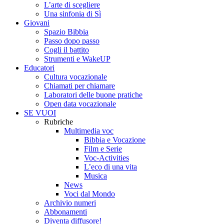
L’arte di scegliere
Una sinfonia di Sì
Giovani
Spazio Bibbia
Passo dopo passo
Cogli il battito
Strumenti e WakeUP
Educatori
Cultura vocazionale
Chiamati per chiamare
Laboratori delle buone pratiche
Open data vocazionale
SE VUOI
Rubriche
Multimedia voc
Bibbia e Vocazione
Film e Serie
Voc-Activities
L’eco di una vita
Musica
News
Voci dal Mondo
Archivio numeri
Abbonamenti
Diventa diffusore!