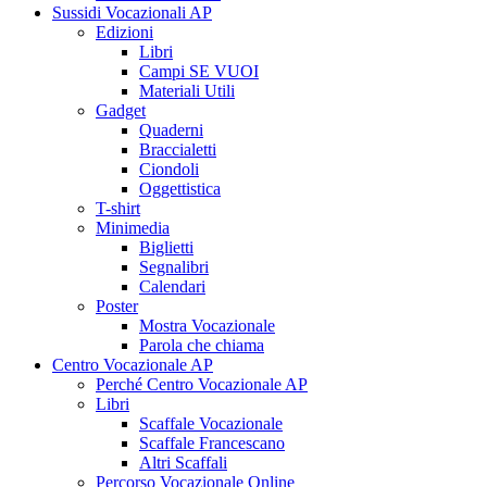
Sussidi Vocazionali AP
Edizioni
Libri
Campi SE VUOI
Materiali Utili
Gadget
Quaderni
Braccialetti
Ciondoli
Oggettistica
T-shirt
Minimedia
Biglietti
Segnalibri
Calendari
Poster
Mostra Vocazionale
Parola che chiama
Centro Vocazionale AP
Perché Centro Vocazionale AP
Libri
Scaffale Vocazionale
Scaffale Francescano
Altri Scaffali
Percorso Vocazionale Online