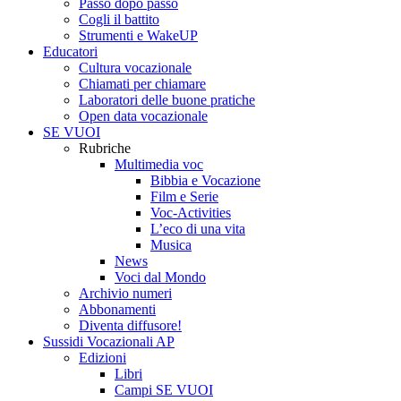
Passo dopo passo
Cogli il battito
Strumenti e WakeUP
Educatori
Cultura vocazionale
Chiamati per chiamare
Laboratori delle buone pratiche
Open data vocazionale
SE VUOI
Rubriche
Multimedia voc
Bibbia e Vocazione
Film e Serie
Voc-Activities
L’eco di una vita
Musica
News
Voci dal Mondo
Archivio numeri
Abbonamenti
Diventa diffusore!
Sussidi Vocazionali AP
Edizioni
Libri
Campi SE VUOI