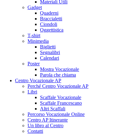
Materiali Utili
Gadget
Quaderni
Braccialetti
Ciondoli
Oggettistica
T-shirt
Minimedia
Biglietti
Segnalibri
Calendari
Poster
Mostra Vocazionale
Parola che chiama
Centro Vocazionale AP
Perché Centro Vocazionale AP
Libri
Scaffale Vocazionale
Scaffale Francescano
Altri Scaffali
Percorso Vocazionale Online
Centro AP Itinerante
Un libro al Centro
Contatti