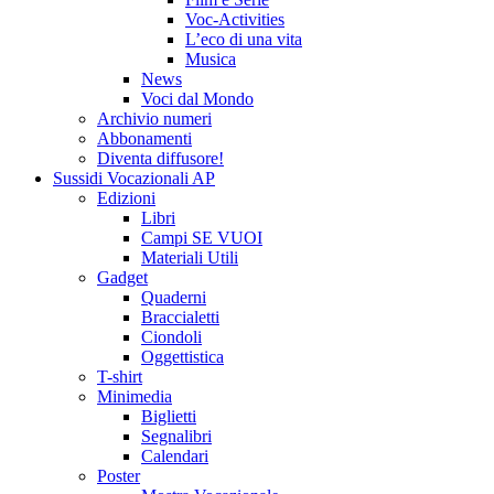
Voc-Activities
L’eco di una vita
Musica
News
Voci dal Mondo
Archivio numeri
Abbonamenti
Diventa diffusore!
Sussidi Vocazionali AP
Edizioni
Libri
Campi SE VUOI
Materiali Utili
Gadget
Quaderni
Braccialetti
Ciondoli
Oggettistica
T-shirt
Minimedia
Biglietti
Segnalibri
Calendari
Poster