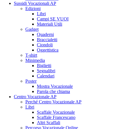
Sussidi Vocazionali AP
Edizioni
Libri
Campi SE VUOI
Materiali Utili
Gadget
Quaderni
Braccialetti
Ciondoli
Oggettistica
T-shirt
Minimedia
Biglietti
Segnalibri
Calendari
Poster
Mostra Vocazionale
Parola che chiama
Centro Vocazionale AP
Perché Centro Vocazionale AP
Libri
Scaffale Vocazionale
Scaffale Francescano
Altri Scaffali
Percorso Vocazionale Online