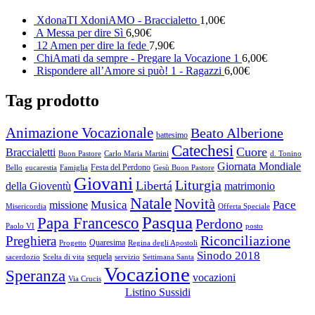
XdonaTI XdoniAMO - Braccialetto
1,00
€
A Messa per dire Sì
6,90
€
12 Amen per dire la fede
7,90
€
ChiAmati da sempre - Pregare la Vocazione 1
6,00
€
Rispondere all’Amore si può! 1 - Ragazzi
6,00
€
Tag prodotto
Animazione Vocazionale
Beato Alberione
battesimo
Catechesi
Cuore
Braccialetti
Buon Pastore
Carlo Maria Martini
d. Tonino
Giornata Mondiale
Festa del Perdono
Bello
eucarestia
Famiglia
Gesù Buon Pastore
Giovani
Liturgia
Libertá
della Gioventù
matrimonio
Natale
Novità
Musica
Pace
missione
Misericordia
Offerta Speciale
Pasqua
Papa Francesco
Perdono
Paolo VI
posto
Riconciliazione
Preghiera
Quaresima
Progetto
Regina degli Apostoli
Sinodo 2018
sequela
sacerdozio
Scelta di vita
servizio
Settimana Santa
Vocazione
Speranza
vocazioni
Via Crucis
Listino Sussidi