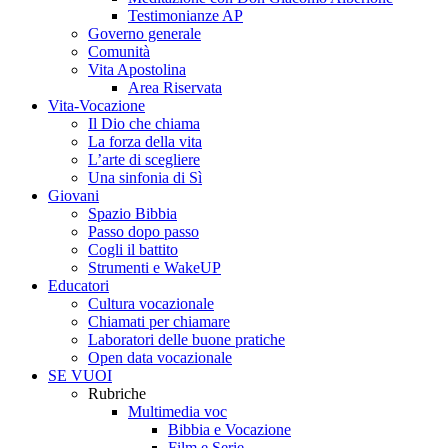
Testimonianze AP
Governo generale
Comunità
Vita Apostolina
Area Riservata
Vita-Vocazione
Il Dio che chiama
La forza della vita
L’arte di scegliere
Una sinfonia di Sì
Giovani
Spazio Bibbia
Passo dopo passo
Cogli il battito
Strumenti e WakeUP
Educatori
Cultura vocazionale
Chiamati per chiamare
Laboratori delle buone pratiche
Open data vocazionale
SE VUOI
Rubriche
Multimedia voc
Bibbia e Vocazione
Film e Serie