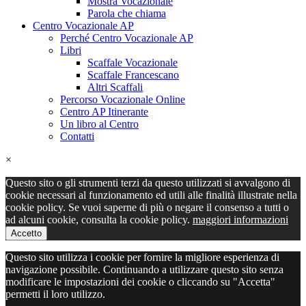
Mostra Vocazionale
Parola che chiama
Centro Vocazionale AP
Perché Centro Vocazionale AP
Libri
Scaffale Vocazionale
Scaffale Francescano
Altri Scaffali
Percorso Vocazionale Online
Centro AP Itinerante
Un libro al Centro
Contatti
×
Questo sito o gli strumenti terzi da questo utilizzati si avvalgono di
cookie necessari al funzionamento ed utili alle finalità illustrate nella
cookie policy. Se vuoi saperne di più o negare il consenso a tutti o
ad alcuni cookie, consulta la cookie policy.
maggiori informazioni
Accetto
Questo sito utilizza i cookie per fornire la migliore esperienza di
navigazione possibile. Continuando a utilizzare questo sito senza
modificare le impostazioni dei cookie o cliccando su "Accetta"
permetti il loro utilizzo.