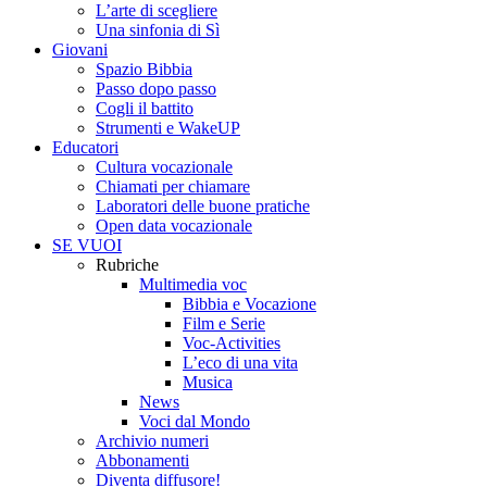
L’arte di scegliere
Una sinfonia di Sì
Giovani
Spazio Bibbia
Passo dopo passo
Cogli il battito
Strumenti e WakeUP
Educatori
Cultura vocazionale
Chiamati per chiamare
Laboratori delle buone pratiche
Open data vocazionale
SE VUOI
Rubriche
Multimedia voc
Bibbia e Vocazione
Film e Serie
Voc-Activities
L’eco di una vita
Musica
News
Voci dal Mondo
Archivio numeri
Abbonamenti
Diventa diffusore!