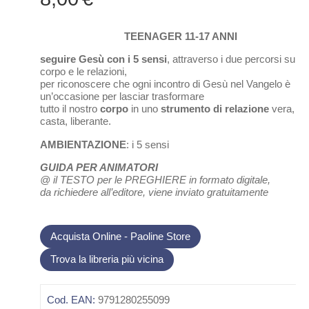
TEENAGER 11-17 ANNI
seguire Gesù con i 5 sensi
, attraverso i due percorsi sul
corpo e le relazioni,
per riconoscere che ogni incontro di Gesù nel Vangelo è
un’occasione per lasciar trasformare
tutto il nostro
corpo
in uno
strumento di relazione
vera,
casta, liberante.
AMBIENTAZIONE
: i 5 sensi
GUIDA PER ANIMATORI
@ il TESTO per le PREGHIERE in formato digitale,
da richiedere all’editore, viene inviato gratuitamente
Acquista Online - Paoline Store
Trova la libreria più vicina
Cod. EAN:
9791280255099