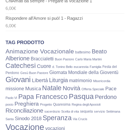
ChiAmati da sempre - Pregare la Vocazione 1
6,00
€
Rispondere all’Amore si può! 1 - Ragazzi
6,00
€
TAG PRODOTTO
Animazione Vocazionale
Beato
battesimo
Alberione
Braccialetti
Buon Pastore
Carlo Maria Martini
Catechesi
Cuore
Festa del
d. Tonino Bello
eucarestia
Famiglia
Giornata Mondiale della Gioventù
Perdono
Gesù Buon Pastore
Giovani
Liturgia
Libertá
matrimonio
Misericordia
Natale
Novità
Musica
Pace
missione
Offerta Speciale
Pasqua
Papa Francesco
Perdono
Paolo VI
Preghiera
Quaresima
posto
Progetto
Regina degli Apostoli
Riconciliazione
sequela
sacerdozio
Scelta di vita
servizio
Settimana
Speranza
Sinodo 2018
Santa
Via Crucis
Vocazione
vocazioni