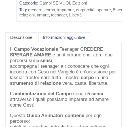
Categorie:
Campi SE VUOI
,
Edizioni
Tag:
credere
,
corpo
,
imparare
,
corporeità
,
sperare
,
5 sensi
relazioni
,
amare
,
teenager
,
Libertá
Descrizione
Informazioni aggiuntive
Il
Campo Vocazionale
Teenager
CREDERE
SPERARE AMARE
è un itinerario che, con i due
percorsi sui
5 sensi
,
accompagna i teenager a riconoscere che ogni
incontro con Gesù nel Vangelo è un’occasione per
lasciar trasformare tutto il nostro
corpo
in uno
strumento di relazione
vera, casta, liberante.
L’
ambientazione del Campo
sono i
5 sensi
attraverso i quali possiamo imparare ad amare
come Gesù.
Questa
Guida Animatori contiene
per ogni
percorso:
obiettivi, catechesi introduttiva; strumenti per