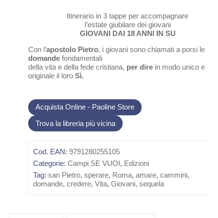
Itinerario in 3 tappe per accompagnare
l’estate giubilare dei giovani
GIOVANI DAI 18 ANNI IN SU
Con l’
apostolo Pietro
, i giovani sono chiamati a porsi le
domande
fondamentali
della vita e della fede cristiana,
per dire
in modo unico e
originale il loro
Sì.
Acquista Online - Paoline Store
Trova la libreria più vicina
Cod. EAN:
9791280255105
Categorie:
Campi SE VUOI
,
Edizioni
Tag:
san Pietro
,
sperare
,
Roma
,
amare
,
cammini
,
domande
,
credere
,
Vita
,
Giovani
,
sequela