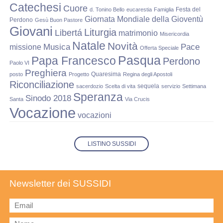
Catechesi
Cuore
Festa del
d. Tonino Bello
eucarestia
Famiglia
Giornata Mondiale della Gioventù
Perdono
Gesù Buon Pastore
Giovani
Liturgia
Libertá
matrimonio
Misericordia
Natale
Novità
Musica
Pace
missione
Offerta Speciale
Pasqua
Papa Francesco
Perdono
Paolo VI
Preghiera
Quaresima
posto
Progetto
Regina degli Apostoli
Riconciliazione
sequela
sacerdozio
Scelta di vita
servizio
Settimana
Speranza
Sinodo 2018
Santa
Via Crucis
Vocazione
vocazioni
LISTINO SUSSIDI
Newsletter dei SUSSIDI