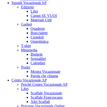
Sussidi Vocazionali AP
Edizioni
Libri
Campi SE VUOI
Materiali Utili
Gadget
Quaderni
Braccialetti
Ciondoli
Oggettistica
T-shirt
Minimedia
Biglietti
Segnalibri
Calendari
Poster
Mostra Vocazionale
Parola che chiama
Centro Vocazionale AP
Perché Centro Vocazionale AP
Libri
Scaffale Vocazionale
Scaffale Francescano
Altri Scaffali
Percorso Vocazionale Online