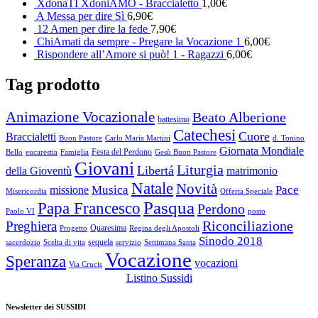
XdonaTI XdoniAMO - Braccialetto
1,00
€
A Messa per dire Sì
6,90
€
12 Amen per dire la fede
7,90
€
ChiAmati da sempre - Pregare la Vocazione 1
6,00
€
Rispondere all’Amore si può! 1 - Ragazzi
6,00
€
Tag prodotto
Animazione Vocazionale
Beato Alberione
battesimo
Catechesi
Cuore
Braccialetti
Buon Pastore
Carlo Maria Martini
d. Tonino
Giornata Mondiale
Festa del Perdono
Bello
eucarestia
Famiglia
Gesù Buon Pastore
Giovani
Liturgia
Libertá
della Gioventù
matrimonio
Natale
Novità
Musica
Pace
missione
Misericordia
Offerta Speciale
Pasqua
Papa Francesco
Perdono
Paolo VI
posto
Riconciliazione
Preghiera
Quaresima
Progetto
Regina degli Apostoli
Sinodo 2018
sequela
sacerdozio
Scelta di vita
servizio
Settimana Santa
Vocazione
Speranza
vocazioni
Via Crucis
Listino Sussidi
Newsletter dei SUSSIDI