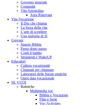
Governo generale
Comunità
Vita Apostolina
Area Riservata
Vita-Vocazione
Il Dio che chiama
La forza della vita
L’arte di scegliere
Una sinfonia di Sì
Giovani
Spazio Bibbia
Passo dopo passo
Cogli il battito
Strumenti e WakeUP
Educatori
Cultura vocazionale
Chiamati per chiamare
Laboratori delle buone pratiche
Open data vocazionale
SE VUOI
Rubriche
Multimedia voc
Bibbia e Vocazione
Film e Serie
Voc-Activities