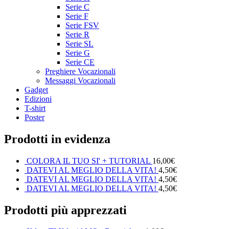
Serie C
Serie F
Serie FSV
Serie R
Serie SL
Serie G
Serie CE
Preghiere Vocazionali
Messaggi Vocazionali
Gadget
Edizioni
T-shirt
Poster
Prodotti in evidenza
COLORA IL TUO SI' + TUTORIAL
16,00
€
DATEVI AL MEGLIO DELLA VITA!
4,50
€
DATEVI AL MEGLIO DELLA VITA!
4,50
€
DATEVI AL MEGLIO DELLA VITA!
4,50
€
Prodotti più apprezzati