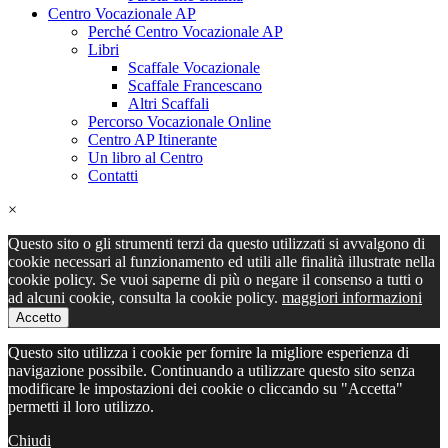
Centro Vocazionale AP
Perché Centro Vocazionale AP
Libri
Scaffale Vocazionale
Scaffale Francescano
Altri Scaffali
Percorso Vocazionale Online
Centro AP Itinerante
Un libro al Centro
Contatti
×
Questo sito o gli strumenti terzi da questo utilizzati si avvalgono di
cookie necessari al funzionamento ed utili alle finalità illustrate nella
cookie policy. Se vuoi saperne di più o negare il consenso a tutti o
ad alcuni cookie, consulta la cookie policy.
maggiori informazioni
Accetto
Questo sito utilizza i cookie per fornire la migliore esperienza di
navigazione possibile. Continuando a utilizzare questo sito senza
modificare le impostazioni dei cookie o cliccando su "Accetta"
permetti il loro utilizzo.
Chiudi