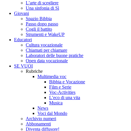
L’arte di scegliere
Una sinfonia di Sì
Giovani
Spazio Bibbia
Passo dopo passo
Cogli il battito
Strumenti e WakeUP
Educatori
Cultura vocazionale
Chiamati per chiamare
Laboratori delle buone pratiche
Open data vocazionale
SE VUOI
Rubriche
Multimedia voc
Bibbia e Vocazione
Film e Serie
Voc-Activities
L’eco di una vita
Musica
News
Voci dal Mondo
Archivio numeri
Abbonamenti
Diventa diffusore!