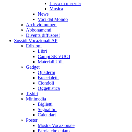
L’eco di una vita
Musica
News
Voci dal Mondo
Archivio numeri
Abbonamenti
Diventa diffusore!
Sussidi Vocazionali AP
Edizioni
Libri
Campi SE VUOI
Materiali Utili
Gadget
Quaderni
Braccialetti
Ciondoli
Oggettistica
T-shirt
Minimedia
Biglietti
Segnalibri
Calendari
Poster
Mostra Vocazionale
Parola che chiama