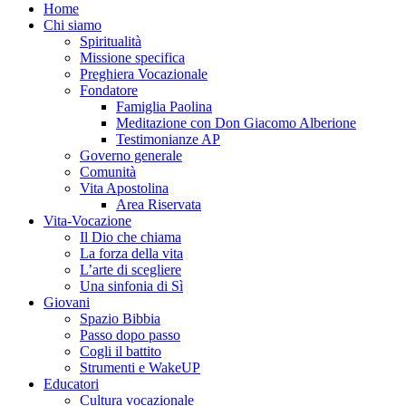
Home
Chi siamo
Spiritualità
Missione specifica
Preghiera Vocazionale
Fondatore
Famiglia Paolina
Meditazione con Don Giacomo Alberione
Testimonianze AP
Governo generale
Comunità
Vita Apostolina
Area Riservata
Vita-Vocazione
Il Dio che chiama
La forza della vita
L’arte di scegliere
Una sinfonia di Sì
Giovani
Spazio Bibbia
Passo dopo passo
Cogli il battito
Strumenti e WakeUP
Educatori
Cultura vocazionale