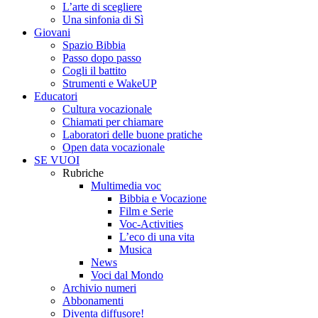
L’arte di scegliere
Una sinfonia di Sì
Giovani
Spazio Bibbia
Passo dopo passo
Cogli il battito
Strumenti e WakeUP
Educatori
Cultura vocazionale
Chiamati per chiamare
Laboratori delle buone pratiche
Open data vocazionale
SE VUOI
Rubriche
Multimedia voc
Bibbia e Vocazione
Film e Serie
Voc-Activities
L’eco di una vita
Musica
News
Voci dal Mondo
Archivio numeri
Abbonamenti
Diventa diffusore!