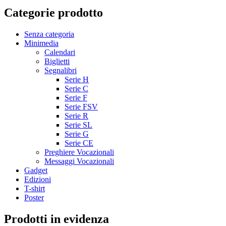
Categorie prodotto
Senza categoria
Minimedia
Calendari
Biglietti
Segnalibri
Serie H
Serie C
Serie F
Serie FSV
Serie R
Serie SL
Serie G
Serie CE
Preghiere Vocazionali
Messaggi Vocazionali
Gadget
Edizioni
T-shirt
Poster
Prodotti in evidenza