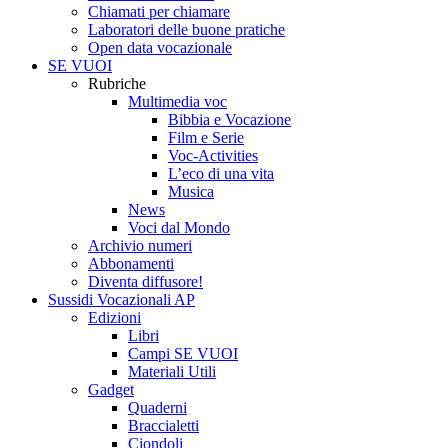
Chiamati per chiamare
Laboratori delle buone pratiche
Open data vocazionale
SE VUOI
Rubriche
Multimedia voc
Bibbia e Vocazione
Film e Serie
Voc-Activities
L’eco di una vita
Musica
News
Voci dal Mondo
Archivio numeri
Abbonamenti
Diventa diffusore!
Sussidi Vocazionali AP
Edizioni
Libri
Campi SE VUOI
Materiali Utili
Gadget
Quaderni
Braccialetti
Ciondoli