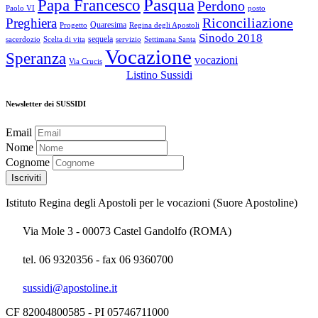
Pasqua
Papa Francesco
Perdono
Paolo VI
posto
Riconciliazione
Preghiera
Quaresima
Progetto
Regina degli Apostoli
Sinodo 2018
sequela
sacerdozio
Scelta di vita
servizio
Settimana Santa
Vocazione
Speranza
vocazioni
Via Crucis
Listino Sussidi
Newsletter dei SUSSIDI
Email
Nome
Cognome
Istituto Regina degli Apostoli per le vocazioni (Suore Apostoline)
Via Mole 3 - 00073 Castel Gandolfo (ROMA)
tel. 06 9320356 - fax 06 9360700
sussidi@apostoline.it
CF 82004800585 - PI 05746711000