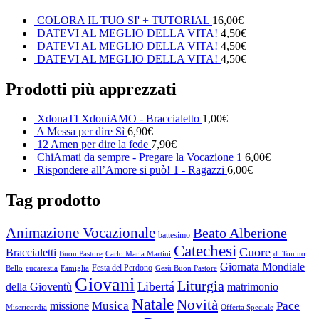
COLORA IL TUO SI' + TUTORIAL
16,00
€
DATEVI AL MEGLIO DELLA VITA!
4,50
€
DATEVI AL MEGLIO DELLA VITA!
4,50
€
DATEVI AL MEGLIO DELLA VITA!
4,50
€
Prodotti più apprezzati
XdonaTI XdoniAMO - Braccialetto
1,00
€
A Messa per dire Sì
6,90
€
12 Amen per dire la fede
7,90
€
ChiAmati da sempre - Pregare la Vocazione 1
6,00
€
Rispondere all’Amore si può! 1 - Ragazzi
6,00
€
Tag prodotto
Animazione Vocazionale
Beato Alberione
battesimo
Catechesi
Cuore
Braccialetti
Buon Pastore
Carlo Maria Martini
d. Tonino
Giornata Mondiale
Festa del Perdono
Bello
eucarestia
Famiglia
Gesù Buon Pastore
Giovani
Liturgia
Libertá
della Gioventù
matrimonio
Natale
Novità
Musica
Pace
missione
Misericordia
Offerta Speciale