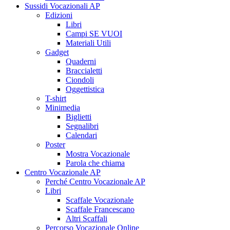
Sussidi Vocazionali AP
Edizioni
Libri
Campi SE VUOI
Materiali Utili
Gadget
Quaderni
Braccialetti
Ciondoli
Oggettistica
T-shirt
Minimedia
Biglietti
Segnalibri
Calendari
Poster
Mostra Vocazionale
Parola che chiama
Centro Vocazionale AP
Perché Centro Vocazionale AP
Libri
Scaffale Vocazionale
Scaffale Francescano
Altri Scaffali
Percorso Vocazionale Online