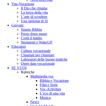
Vita-Vocazione
Il Dio che chiama
La forza della vita
L’arte di scegliere
Una sinfonia di Sì
Giovani
Spazio Bibbia
Passo dopo passo
Cogli il battito
Strumenti e WakeUP
Educatori
Cultura vocazionale
Chiamati per chiamare
Laboratori delle buone pratiche
Open data vocazionale
SE VUOI
Rubriche
Multimedia voc
Bibbia e Vocazione
Film e Serie
Voc-Activities
L’eco di una vita
Musica
News