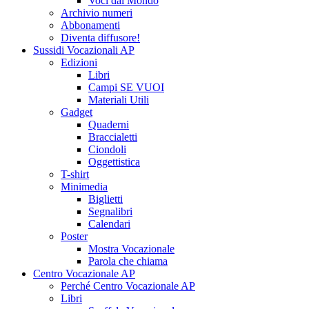
Voci dal Mondo
Archivio numeri
Abbonamenti
Diventa diffusore!
Sussidi Vocazionali AP
Edizioni
Libri
Campi SE VUOI
Materiali Utili
Gadget
Quaderni
Braccialetti
Ciondoli
Oggettistica
T-shirt
Minimedia
Biglietti
Segnalibri
Calendari
Poster
Mostra Vocazionale
Parola che chiama
Centro Vocazionale AP
Perché Centro Vocazionale AP
Libri