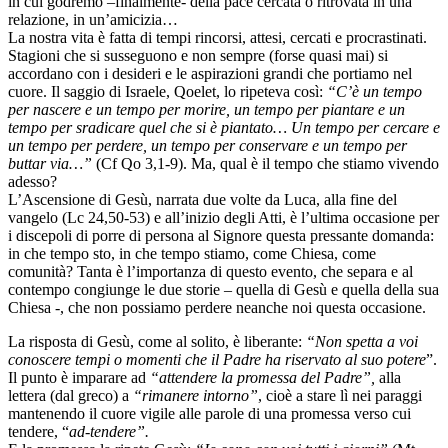
in cui godremo –finalmente- della pace cercata o ritrovata in una
relazione, in un’amicizia…
La nostra vita è fatta di tempi rincorsi, attesi, cercati e procrastinati.
Stagioni che si susseguono e non sempre (forse quasi mai) si
accordano con i desideri e le aspirazioni grandi che portiamo nel
cuore. Il saggio di Israele, Qoelet, lo ripeteva così:
“C’è un tempo
per nascere e un tempo per morire, un tempo per piantare e un
tempo per sradicare quel che si è piantato… Un tempo per cercare e
un tempo per perdere, un tempo per conservare e un tempo per
buttar via…”
(Cf Qo 3,1-9). Ma, qual è il tempo che stiamo vivendo
adesso?
L’Ascensione di Gesù, narrata due volte da Luca, alla fine del
vangelo (Lc 24,50-53) e all’inizio degli Atti, è l’ultima occasione per
i discepoli di porre di persona al Signore questa pressante domanda:
in che tempo sto, in che tempo stiamo, come Chiesa, come
comunità? Tanta è l’importanza di questo evento, che separa e al
contempo congiunge le due storie – quella di Gesù e quella della sua
Chiesa -, che non possiamo perdere neanche noi questa occasione.
La risposta di Gesù, come al solito, è liberante:
“Non spetta a voi
conoscere tempi o momenti che il Padre ha riservato al suo potere
”.
Il punto è imparare ad
“attendere la promessa del Padre”,
alla
lettera (dal greco) a
“rimanere intorno”
, cioè a stare lì nei paraggi
mantenendo il cuore vigile alle parole di una promessa verso cui
tendere, “
ad-tendere”.