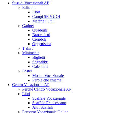
Sussidi Vocazionali AP
Edizioni
Libri
Campi SE VUOI
Materiali Utili
Gadget
Quaderni
Braccialetti
Ciondoli
Oggettistica
T-shirt
Minimedia
Biglietti
Segnalibri
Calendari
Poster
Mostra Vocazionale
Parola che chiama
Centro Vocazionale AP
Perché Centro Vocazionale AP
Libri
Scaffale Vocazionale
Scaffale Francescano
Altri Scaffali
Percorso Vocazionale Online