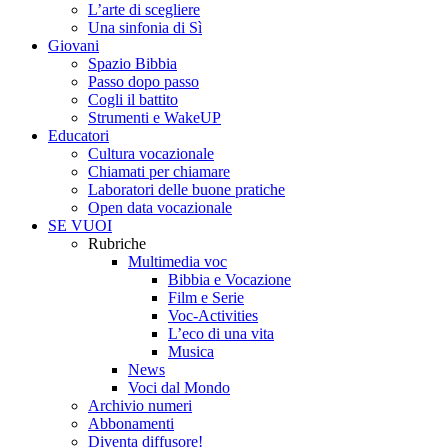
L’arte di scegliere
Una sinfonia di Sì
Giovani
Spazio Bibbia
Passo dopo passo
Cogli il battito
Strumenti e WakeUP
Educatori
Cultura vocazionale
Chiamati per chiamare
Laboratori delle buone pratiche
Open data vocazionale
SE VUOI
Rubriche
Multimedia voc
Bibbia e Vocazione
Film e Serie
Voc-Activities
L’eco di una vita
Musica
News
Voci dal Mondo
Archivio numeri
Abbonamenti
Diventa diffusore!