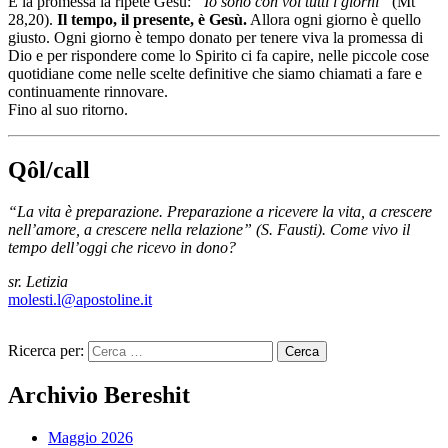
E la promessa la ripete Gesù:
“Io sono con voi tutti i giorni”
(Mt
28,20).
Il tempo, il presente, è Gesù.
Allora ogni giorno è quello
giusto. Ogni giorno è tempo donato per tenere viva la promessa di
Dio e per rispondere come lo Spirito ci fa capire, nelle piccole cose
quotidiane come nelle scelte definitive che siamo chiamati a fare e
continuamente rinnovare.
Fino al suo ritorno.
Q
ô
l/call
“La vita è preparazione. Preparazione a ricevere la vita, a crescere
nell’amore, a crescere nella relazione” (S. Fausti). Come vivo il
tempo dell’oggi che ricevo in dono?
sr. Letizia
molesti.l@apostoline.it
Ricerca per:
Archivio Bereshit
Maggio 2026