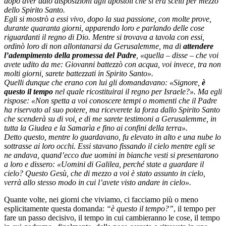
dopo aver dato disposizioni agli apostoli che si era scelti per mezzo
dello Spirito Santo.
Egli si mostrò a essi vivo, dopo la sua passione, con molte prove,
durante quaranta giorni, apparendo loro e parlando delle cose
riguardanti il regno di Dio. Mentre si trovava a tavola con essi,
ordinò loro di non allontanarsi da Gerusalemme, ma di
attendere
l’adempimento della promessa del Padre
, «quella – disse – che voi
avete udito da me: Giovanni battezzò con acqua, voi invece, tra non
molti giorni, sarete battezzati in Spirito Santo».
Quelli dunque che erano con lui gli domandavano: «Signore,
è
questo il tempo
nel quale ricostituirai il regno per Israele?». Ma egli
rispose: «Non spetta a voi conoscere tempi o momenti che il Padre
ha riservato al suo potere, ma riceverete la forza dallo Spirito Santo
che scenderà su di voi, e di me sarete testimoni a Gerusalemme, in
tutta la Giudea e la Samarìa e fino ai confini della terra».
Detto questo, mentre lo guardavano, fu elevato in alto e una nube lo
sottrasse ai loro occhi. Essi stavano fissando il cielo mentre egli se
ne andava, quand’ecco due uomini in bianche vesti si presentarono
a loro e dissero: «Uomini di Galilea, perché state a guardare il
cielo? Questo Gesù, che di mezzo a voi è stato assunto in cielo,
verrà allo stesso modo in cui l’avete visto andare in cielo».
Quante volte, nei giorni che viviamo, ci facciamo più o meno
esplicitamente questa domanda:
“è questo il tempo?”
, il tempo per
fare un passo decisivo, il tempo in cui cambieranno le cose, il tempo