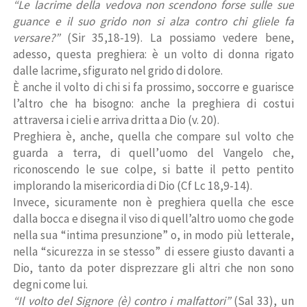
“Le lacrime della vedova non scendono forse sulle sue
guance e il suo grido non si alza contro chi gliele fa
versare?”
(Sir 35,18-19). La possiamo vedere bene,
adesso, questa preghiera: è un volto di donna rigato
dalle lacrime, sfigurato nel grido di dolore.
È anche il volto di chi si fa prossimo, soccorre e guarisce
l’altro che ha bisogno: anche la preghiera di costui
attraversa i cieli e arriva dritta a Dio (v. 20).
Preghiera è, anche, quella che compare sul volto che
guarda a terra, di quell’uomo del Vangelo che,
riconoscendo le sue colpe, si batte il petto pentito
implorando la misericordia di Dio (Cf Lc 18,9-14).
Invece, sicuramente non è preghiera quella che esce
dalla bocca e disegna il viso di quell’altro uomo che gode
nella sua “intima presunzione” o, in modo più letterale,
nella “sicurezza in se stesso” di essere giusto davanti a
Dio, tanto da poter disprezzare gli altri che non sono
degni come lui.
“Il volto del Signore (è) contro i malfattori”
(Sal 33), un