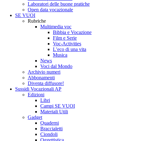
Laboratori delle buone pratiche
Open data vocazionale
SE VUOI
Rubriche
Multimedia voc
Bibbia e Vocazione
Film e Serie
Voc-Activities
L’eco di una vita
Musica
News
Voci dal Mondo
Archivio numeri
Abbonamenti
Diventa diffusore!
Sussidi Vocazionali AP
Edizioni
Libri
Campi SE VUOI
Materiali Utili
Gadget
Quaderni
Braccialetti
Ciondoli
Oggettistica