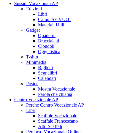
Sussidi Vocazionali AP
Edizioni
Libri
Campi SE VUOI
Materiali Utili
Gadget
Quaderni
Braccialetti
Ciondoli
Oggettistica
T-shirt
Minimedia
Biglietti
Segnalibri
Calendari
Poster
Mostra Vocazionale
Parola che chiama
Centro Vocazionale AP
Perché Centro Vocazionale AP
Libri
Scaffale Vocazionale
Scaffale Francescano
Altri Scaffali
Percorso Vocazionale Online