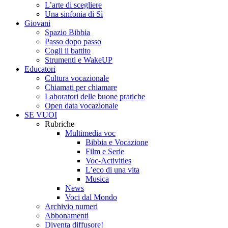
L’arte di scegliere
Una sinfonia di Sì
Giovani
Spazio Bibbia
Passo dopo passo
Cogli il battito
Strumenti e WakeUP
Educatori
Cultura vocazionale
Chiamati per chiamare
Laboratori delle buone pratiche
Open data vocazionale
SE VUOI
Rubriche
Multimedia voc
Bibbia e Vocazione
Film e Serie
Voc-Activities
L’eco di una vita
Musica
News
Voci dal Mondo
Archivio numeri
Abbonamenti
Diventa diffusore!