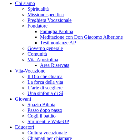
Chi siamo
Spiritualità
Missione specifica
Preghiera Vocazionale
Fondatore
Famiglia Paolina
Meditazione con Don Giacomo Alberione
Testimonianze AP
Governo generale
Comunità
Vita Apostolina
Area Riservata
Vita-Vocazione
Il Dio che chiama
La forza della vita
L’arte di scegliere
Una sinfonia di Sì
Giovani
Spazio Bibbia
Passo dopo passo
Cogli il battito
Strumenti e WakeUP
Educatori
Cultura vocazionale
Chiamati per chiamare