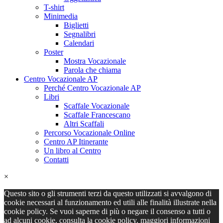
T-shirt
Minimedia
Biglietti
Segnalibri
Calendari
Poster
Mostra Vocazionale
Parola che chiama
Centro Vocazionale AP
Perché Centro Vocazionale AP
Libri
Scaffale Vocazionale
Scaffale Francescano
Altri Scaffali
Percorso Vocazionale Online
Centro AP Itinerante
Un libro al Centro
Contatti
×
Questo sito o gli strumenti terzi da questo utilizzati si avvalgono di
cookie necessari al funzionamento ed utili alle finalità illustrate nella
cookie policy. Se vuoi saperne di più o negare il consenso a tutti o
ad alcuni cookie, consulta la cookie policy.
maggiori informazioni