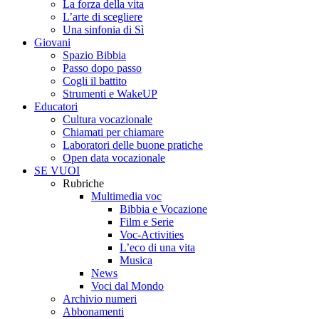
La forza della vita
L’arte di scegliere
Una sinfonia di Sì
Giovani
Spazio Bibbia
Passo dopo passo
Cogli il battito
Strumenti e WakeUP
Educatori
Cultura vocazionale
Chiamati per chiamare
Laboratori delle buone pratiche
Open data vocazionale
SE VUOI
Rubriche
Multimedia voc
Bibbia e Vocazione
Film e Serie
Voc-Activities
L’eco di una vita
Musica
News
Voci dal Mondo
Archivio numeri
Abbonamenti