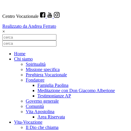
Centro Vocazionale
Realizzato da Andrea Ferrato
×
Home
Chi siamo
Spiritualità
Missione specifica
Preghiera Vocazionale
Fondatore
Famiglia Paolina
Meditazione con Don Giacomo Alberione
Testimonianze AP
Governo generale
Comunità
Vita Apostolina
Area Riservata
Vita-Vocazione
Il Dio che chiama