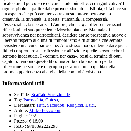
ricalcolare il percorso e cercare strade più efficaci e significative? In
ogni capitolo, a partire dalle provocazioni della Bibbia, si fa luce su
un aspetto che può caratterizzare questo nuovo percorso: la
creatività, la diversità, la libertà, l’umanità, la complessità,
l’essenzialità, la speranza. L’autore, che ha già offerto interessanti
riflessioni nel suo precedente Mosche bianche. Manuale di
sopravvivenza per parrocchiani, desidera aprire prospettive nuove e
liberanti rispetto al clima di immobilismo e di sfiducia che sembra
persistere in alcune parrocchie. Allo stesso modo, intende dare piena
fiducia e spronare alla riflessione e all’azione quelle persone che si
sentono inadeguate. I «compiti per casa», posti al termine di ogni
capitolo, rendono questo libro una sorta di laboratorio per la
riflessione personale e di gruppo per arricchire la qualità della
propria appartenenza alla vita della comunità cristiana.
Informazioni utili
Scaffale:
Scaffale Vocazionale
,
Tag:
Parrocchia
,
Chiesa
,
Destinatari:
Tutti
,
Sacerdoti
,
Religiosi
,
Laici
,
Autore:
Mirko Pozzobon
,
Pagine:
192
Prezzo:
€ 16.00
ISBN:
9788892222298