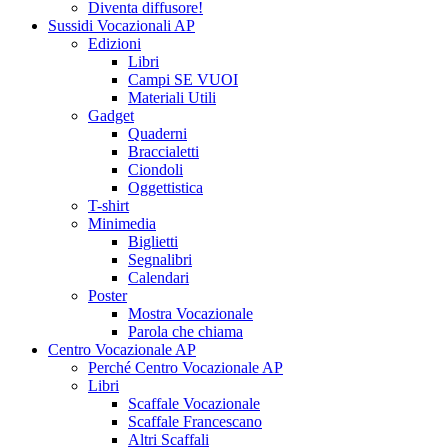
Diventa diffusore!
Sussidi Vocazionali AP
Edizioni
Libri
Campi SE VUOI
Materiali Utili
Gadget
Quaderni
Braccialetti
Ciondoli
Oggettistica
T-shirt
Minimedia
Biglietti
Segnalibri
Calendari
Poster
Mostra Vocazionale
Parola che chiama
Centro Vocazionale AP
Perché Centro Vocazionale AP
Libri
Scaffale Vocazionale
Scaffale Francescano
Altri Scaffali