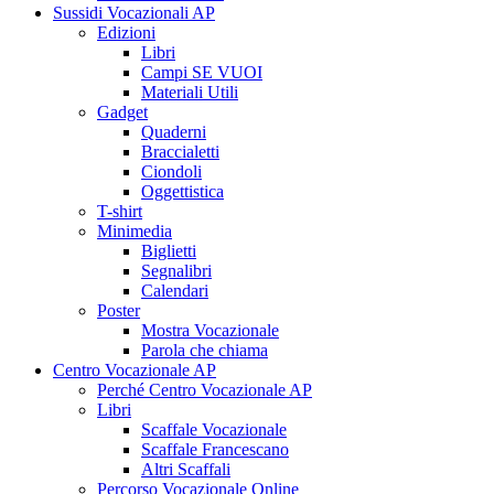
Sussidi Vocazionali AP
Edizioni
Libri
Campi SE VUOI
Materiali Utili
Gadget
Quaderni
Braccialetti
Ciondoli
Oggettistica
T-shirt
Minimedia
Biglietti
Segnalibri
Calendari
Poster
Mostra Vocazionale
Parola che chiama
Centro Vocazionale AP
Perché Centro Vocazionale AP
Libri
Scaffale Vocazionale
Scaffale Francescano
Altri Scaffali
Percorso Vocazionale Online