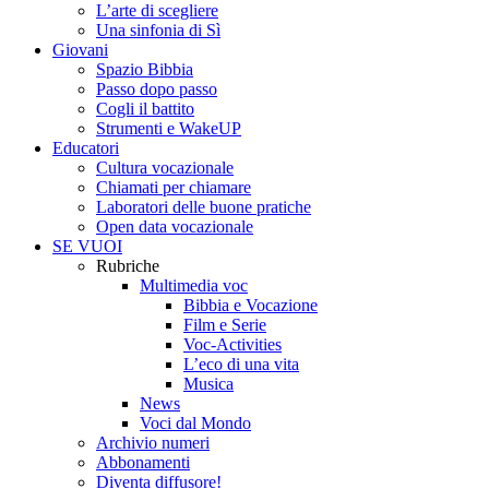
L’arte di scegliere
Una sinfonia di Sì
Giovani
Spazio Bibbia
Passo dopo passo
Cogli il battito
Strumenti e WakeUP
Educatori
Cultura vocazionale
Chiamati per chiamare
Laboratori delle buone pratiche
Open data vocazionale
SE VUOI
Rubriche
Multimedia voc
Bibbia e Vocazione
Film e Serie
Voc-Activities
L’eco di una vita
Musica
News
Voci dal Mondo
Archivio numeri
Abbonamenti
Diventa diffusore!