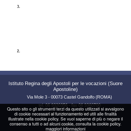
3.
2.
Istituto Regina degli Apostoli per le vocazioni (Suore
Apostoline)
Via Mole 3 - 00073 Castel Gandolfo (ROMA)
tel. 06 9320356 - fax 06 9360700
Questo sito o gli strumenti terzi da questo utilizzati si avvalgono
di cookie necessari al funzionamento ed utili alle finalità
apostoline@apostoline.it
illustrate nella cookie policy. Se vuoi saperne di più o negare il
consenso a tutti o ad alcuni cookie, consulta la cookie policy.
Privacy policy
maggiori informazioni