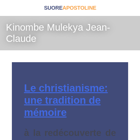
SUORE
APOSTOLINE
Kinombe Mulekya Jean-
Claude
Le christianisme:
une tradition de
mémoire
à la redécouverte de