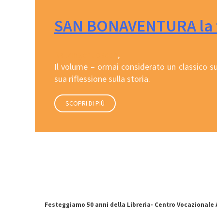
SAN BONAVENTURA la te
Ratzinger Joseph
,
Il volume – ormai considerato un classico s
sua riflessione sulla storia.
SCOPRI DI PIÙ
Festeggiamo 50 anni della Libreria- Centro Vocazionale