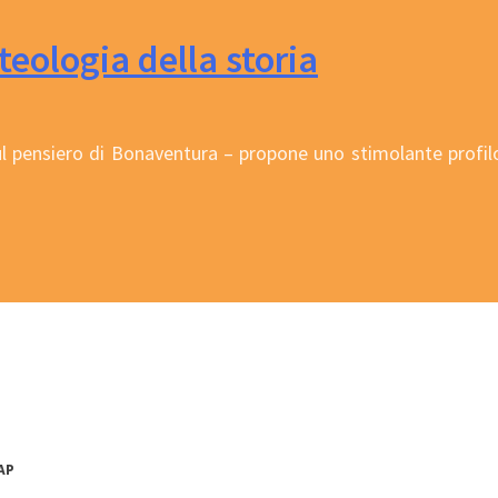
ologia della storia
ul pensiero di Bonaventura – propone uno stimolante profilo
 AP