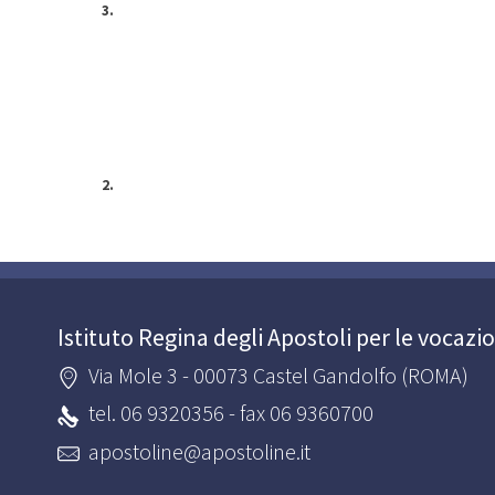
3.
2.
Istituto Regina degli Apostoli per le vocazi
Via Mole 3 - 00073 Castel Gandolfo (ROMA)
tel. 06 9320356 - fax 06 9360700
apostoline@apostoline.it