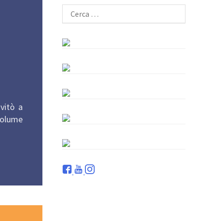
Ricerca
per:
vitò a
 volume