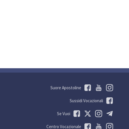
Suore Apostoline
Sussidi Vocazionali
Se Vuoi
Centro Vocazionale