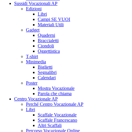
Sussidi Vocazionali AP
Edizioni
Libri
Campi SE VUOI
Materiali Utili
Gadget
Quaderni
Braccialetti
Ciondoli
Oggettistica
T-shirt
Minimedia
Biglietti
Segnalibri
Calendari
Poster
Mostra Vocazionale
Parola che chiama
Centro Vocazionale AP
Perché Centro Vocazionale AP
Libri
Scaffale Vocazionale
Scaffale Francescano
Altri Scaffali
Percorso Vocazionale Online