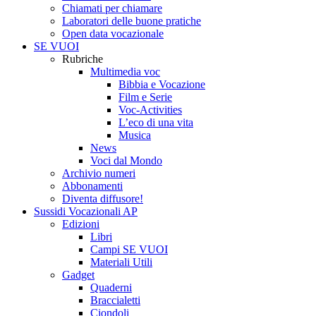
Chiamati per chiamare
Laboratori delle buone pratiche
Open data vocazionale
SE VUOI
Rubriche
Multimedia voc
Bibbia e Vocazione
Film e Serie
Voc-Activities
L’eco di una vita
Musica
News
Voci dal Mondo
Archivio numeri
Abbonamenti
Diventa diffusore!
Sussidi Vocazionali AP
Edizioni
Libri
Campi SE VUOI
Materiali Utili
Gadget
Quaderni
Braccialetti
Ciondoli