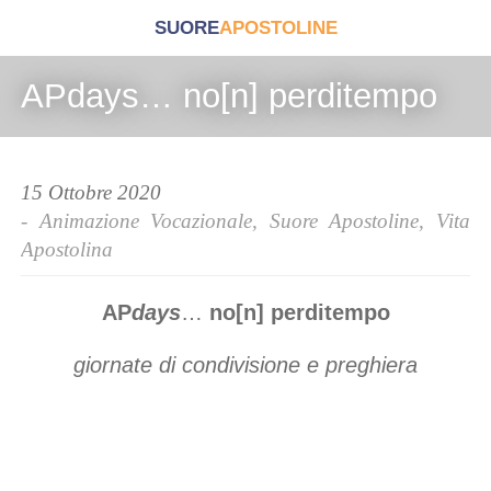
SUORE
APOSTOLINE
APdays… no[n] perditempo
15 Ottobre 2020
-
Animazione Vocazionale
,
Suore Apostoline
,
Vita
Apostolina
AP
days
…
no[n] perditempo
giornate di condivisione e preghiera