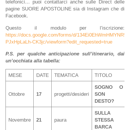
telefonici… puoi contattarci anche sulle Direct delle
pagine SUORE APOSTOLINE sia di Instagram che di
Facebook.
Questo il modulo per l’iscrizione:
https://docs.google.com/forms/d/134Ei0EhWmHMYNR5
PJxHpLaLh-CK3jc/viewform?edit_requested=true
P.S. per qualche anticipazione sull’itinerario, dai
un’occhiata alla tabella:
MESE
DATE
TEMATICA
TITOLO
SOGNO O
Ottobre
17
progetti/desideri
SON
DESTO?
SULLA
Novembre
21
paura
STESSA
BARCA