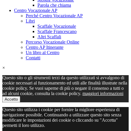
Parola che chiama
Centro Vocazionale AP
Perché Centro Vocazionale AP
Libri
Scaffale Vocazionale
Scaffale Francescano
Altri Scaffali
Percorso Vocazionale Online
Centro AP Itinerante
Un libro al Centro
Contatti
×
Questo sito o gli strumenti terzi da questo utilizzati si avvalgono di
cookie necessari al funzionamento ed utili alle finalità illustrate nella
cookie policy. Se vuoi saperne di più o negare il consenso a tutti o
ad alcuni cookie, consulta la cookie policy.
maggiori informazioni
Accetto
Questo sito utilizza i cookie per fornire la migliore esperienza di
navigazione possibile. Continuando a utilizzare questo sito senza
modificare le impostazioni dei cookie o cliccando su "Accetta"
permetti il loro utilizzo.