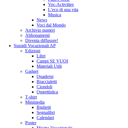
Voc-Activities
L’eco di una vita
Musica
News
Voci dal Mondo
Archivio numeri
Abbonamenti
Diventa diffusore!
Sussidi Vocazionali AP
Edizioni
Libri
Campi SE VUOI
Materiali Utili
Gadget
Quaderni
Braccialetti
Ciondoli
Oggettistica
T-shirt
Minimedia
Biglietti
Segnalibri
Calendari
Poster
Mostra Vocazionale