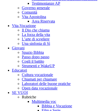
Testimonianze AP
Governo generale
Comunità
Vita Apostolina
Area Riservata
Vita-Vocazione
Il Dio che chiama
La forza della vita
L’arte di scegliere
Una sinfonia di Sì
Giovani
Spazio Bibbia
Passo dopo passo
Cogli il battito
Strumenti e WakeUP
Educatori
Cultura vocazionale
Chiamati per chiamare
Laboratori delle buone pratiche
Open data vocazionale
SE VUOI
Rubriche
Multimedia voc
Bibbia e Vocazione
Film e Serie