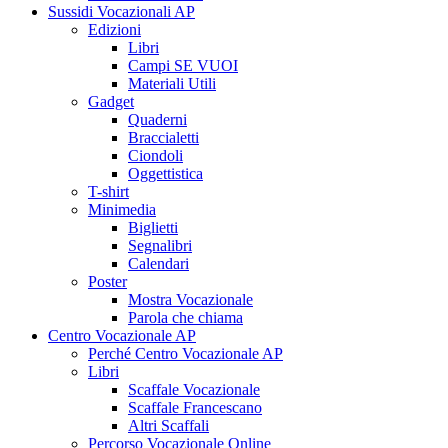
Sussidi Vocazionali AP
Edizioni
Libri
Campi SE VUOI
Materiali Utili
Gadget
Quaderni
Braccialetti
Ciondoli
Oggettistica
T-shirt
Minimedia
Biglietti
Segnalibri
Calendari
Poster
Mostra Vocazionale
Parola che chiama
Centro Vocazionale AP
Perché Centro Vocazionale AP
Libri
Scaffale Vocazionale
Scaffale Francescano
Altri Scaffali
Percorso Vocazionale Online