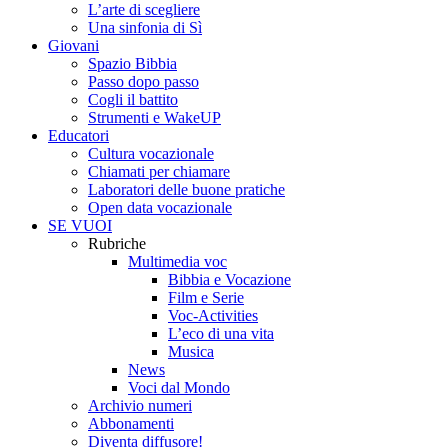
L’arte di scegliere
Una sinfonia di Sì
Giovani
Spazio Bibbia
Passo dopo passo
Cogli il battito
Strumenti e WakeUP
Educatori
Cultura vocazionale
Chiamati per chiamare
Laboratori delle buone pratiche
Open data vocazionale
SE VUOI
Rubriche
Multimedia voc
Bibbia e Vocazione
Film e Serie
Voc-Activities
L’eco di una vita
Musica
News
Voci dal Mondo
Archivio numeri
Abbonamenti
Diventa diffusore!