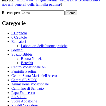
foto ecc. (
http://www.famigliapaolina.net/2022/01/15/39-incontro-
governi-generali-della-famiglia-paolina/
)
Ricerca per:
Categorie
5 Capitolo
6 Capitolo
Educatori
Laboratori delle buone pratiche
Giovani
Spazio Bibbia
Buona Notizia
Bereshit
Centro Vocazionale AP
Famiglia Paolina
Centro Santa Maria dell'Acero
Campi SE VUOI
Animazione Vocazionale
Cammino di Santiago
Papa Francesco
SE VUOI
Suore Apostoline
Sussidi Vocazionali