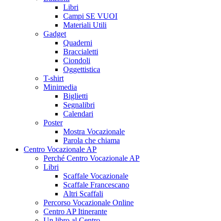
Libri
Campi SE VUOI
Materiali Utili
Gadget
Quaderni
Braccialetti
Ciondoli
Oggettistica
T-shirt
Minimedia
Biglietti
Segnalibri
Calendari
Poster
Mostra Vocazionale
Parola che chiama
Centro Vocazionale AP
Perché Centro Vocazionale AP
Libri
Scaffale Vocazionale
Scaffale Francescano
Altri Scaffali
Percorso Vocazionale Online
Centro AP Itinerante
Un libro al Centro