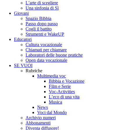
L’arte di scegliere
Una sinfonia di Sì
Giovani
Spazio Bibbia
Passo dopo passo
Cogli il battito
Strumenti e WakeUP
Educatori
Cultura vocazionale
Chiamati per chiamare
Laboratori delle buone pratiche
Open data vocazionale
SE VUOI
Rubriche
Multimedia voc
Bibbia e Vocazione
Film e Serie
Voc-Activities
L’eco di una vita
Musica
News
Voci dal Mondo
Archivio numeri
Abbonamenti
Diventa diffusore!