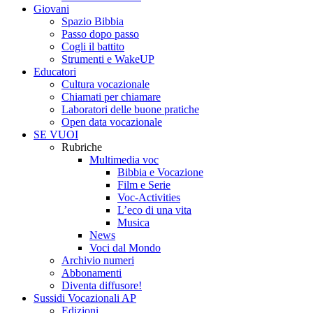
Giovani
Spazio Bibbia
Passo dopo passo
Cogli il battito
Strumenti e WakeUP
Educatori
Cultura vocazionale
Chiamati per chiamare
Laboratori delle buone pratiche
Open data vocazionale
SE VUOI
Rubriche
Multimedia voc
Bibbia e Vocazione
Film e Serie
Voc-Activities
L’eco di una vita
Musica
News
Voci dal Mondo
Archivio numeri
Abbonamenti
Diventa diffusore!
Sussidi Vocazionali AP
Edizioni