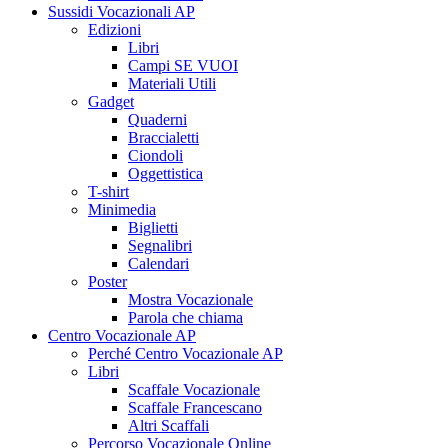
Sussidi Vocazionali AP
Edizioni
Libri
Campi SE VUOI
Materiali Utili
Gadget
Quaderni
Braccialetti
Ciondoli
Oggettistica
T-shirt
Minimedia
Biglietti
Segnalibri
Calendari
Poster
Mostra Vocazionale
Parola che chiama
Centro Vocazionale AP
Perché Centro Vocazionale AP
Libri
Scaffale Vocazionale
Scaffale Francescano
Altri Scaffali
Percorso Vocazionale Online