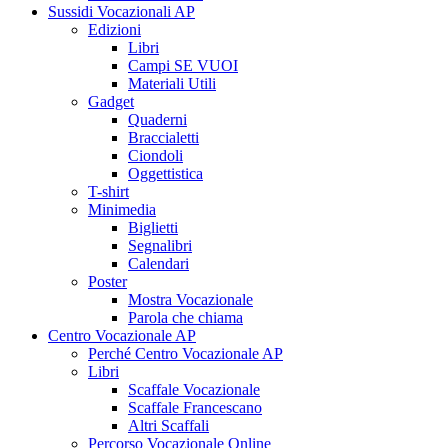
Sussidi Vocazionali AP
Edizioni
Libri
Campi SE VUOI
Materiali Utili
Gadget
Quaderni
Braccialetti
Ciondoli
Oggettistica
T-shirt
Minimedia
Biglietti
Segnalibri
Calendari
Poster
Mostra Vocazionale
Parola che chiama
Centro Vocazionale AP
Perché Centro Vocazionale AP
Libri
Scaffale Vocazionale
Scaffale Francescano
Altri Scaffali
Percorso Vocazionale Online