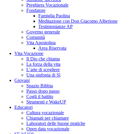
Preghiera Vocazionale
Fondatore
Famiglia Paolina
Meditazione con Don Giacomo Alberione
Testimonianze AP
Governo generale
Comunità
Vita Apostolina
Area Riservata
Vita-Vocazione
Il Dio che chiama
La forza della vita
L’arte di scegliere
Una sinfonia di Sì
Giovani
Spazio Bibbia
Passo dopo passo
Cogli il battito
Strumenti e WakeUP
Educatori
Cultura vocazionale
Chiamati per chiamare
Laboratori delle buone pratiche
Open data vocazionale