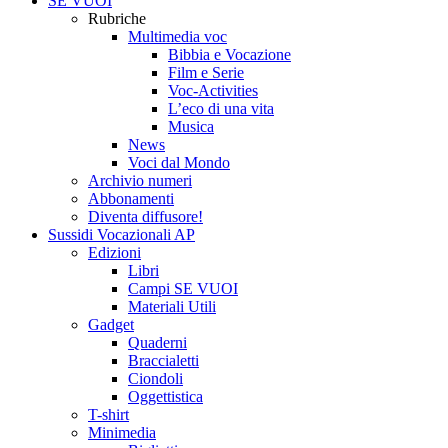
SE VUOI
Rubriche
Multimedia voc
Bibbia e Vocazione
Film e Serie
Voc-Activities
L’eco di una vita
Musica
News
Voci dal Mondo
Archivio numeri
Abbonamenti
Diventa diffusore!
Sussidi Vocazionali AP
Edizioni
Libri
Campi SE VUOI
Materiali Utili
Gadget
Quaderni
Braccialetti
Ciondoli
Oggettistica
T-shirt
Minimedia