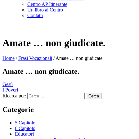
Centro AP Itinerante
Un libro al Centro
Contatti
Amate … non giudicate.
Home
/
Frasi Vocazionali
/
Amate … non giudicate.
Amate … non giudicate.
Gesù
I Poveri
Ricerca per:
Categorie
5 Capitolo
6 Capitolo
Educatori