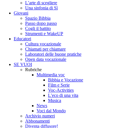
L’arte di scegliere
Una sinfonia di Sì
Giovani
Spazio Bibbia
Passo dopo passo
Cogli il battito
Strumenti e WakeUP
Educatori
Cultura vocazionale
Chiamati per chiamare
Laboratori delle buone pratiche
Open data vocazionale
SE VUOI
Rubriche
Multimedia voc
Bibbia e Vocazione
Film e Serie
Voc-Activities
L’eco di una vita
Musica
News
Voci dal Mondo
Archivio numeri
Abbonamenti
Diventa diffusore!