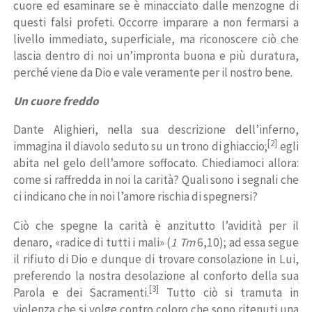
cuore ed esaminare se è minacciato dalle menzogne di
questi falsi profeti. Occorre imparare a non fermarsi a
livello immediato, superficiale, ma riconoscere ciò che
lascia dentro di noi un’impronta buona e più duratura,
perché viene da Dio e vale veramente per il nostro bene.
Un cuore freddo
Dante Alighieri, nella sua descrizione dell’inferno,
[2]
immagina il diavolo seduto su un trono di ghiaccio;
egli
abita nel gelo dell’amore soffocato. Chiediamoci allora:
come si raffredda in noi la carità? Quali sono i segnali che
ci indicano che in noi l’amore rischia di spegnersi?
Ciò che spegne la carità è anzitutto l’avidità per il
denaro, «radice di tutti i mali» (
1 Tm
6,10); ad essa segue
il rifiuto di Dio e dunque di trovare consolazione in Lui,
preferendo la nostra desolazione al conforto della sua
[3]
Parola e dei Sacramenti.
Tutto ciò si tramuta in
violenza che si volge contro coloro che sono ritenuti una