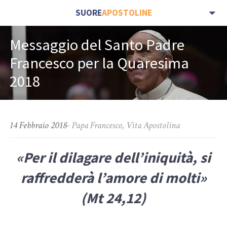
SUORE
APOSTOLINE
Messaggio del Santo Padre
Francesco per la Quaresima
2018
14 Febbraio 2018
-
Papa Francesco
,
Vita Apostolina
«Per il dilagare dell’iniquità, si
raffredderà l’amore di molti»
(Mt 24,12)