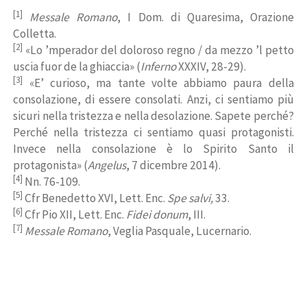
[1]
Messale Romano
, I Dom. di Quaresima, Orazione
Colletta.
[2]
«Lo ’mperador del doloroso regno / da mezzo ’l petto
uscia fuor de la ghiaccia» (
Inferno
XXXIV, 28-29).
[3]
«E’ curioso, ma tante volte abbiamo paura della
consolazione, di essere consolati. Anzi, ci sentiamo più
sicuri nella tristezza e nella desolazione. Sapete perché?
Perché nella tristezza ci sentiamo quasi protagonisti.
Invece nella consolazione è lo Spirito Santo il
protagonista» (
Angelus
, 7 dicembre 2014).
[4]
Nn. 76-109.
[5]
Cfr Benedetto XVI, Lett. Enc.
Spe salvi,
33.
[6]
Cfr Pio XII, Lett. Enc.
Fidei donum
, III.
[7]
Messale Romano
, Veglia Pasquale, Lucernario.