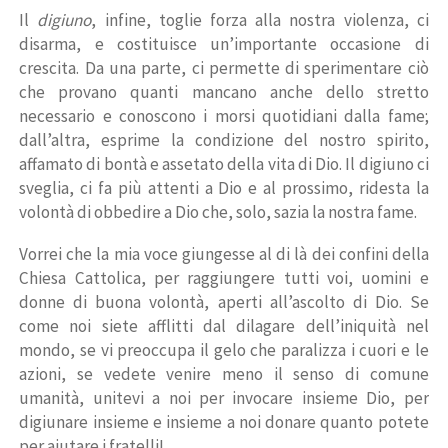
Il
digiuno
, infine, toglie forza alla nostra violenza, ci
disarma, e costituisce un’importante occasione di
crescita. Da una parte, ci permette di sperimentare ciò
che provano quanti mancano anche dello stretto
necessario e conoscono i morsi quotidiani dalla fame;
dall’altra, esprime la condizione del nostro spirito,
affamato di bontà e assetato della vita di Dio. Il digiuno ci
sveglia, ci fa più attenti a Dio e al prossimo, ridesta la
volontà di obbedire a Dio che, solo, sazia la nostra fame.
Vorrei che la mia voce giungesse al di là dei confini della
Chiesa Cattolica, per raggiungere tutti voi, uomini e
donne di buona volontà, aperti all’ascolto di Dio. Se
come noi siete afflitti dal dilagare dell’iniquità nel
mondo, se vi preoccupa il gelo che paralizza i cuori e le
azioni, se vedete venire meno il senso di comune
umanità, unitevi a noi per invocare insieme Dio, per
digiunare insieme e insieme a noi donare quanto potete
per aiutare i fratelli!