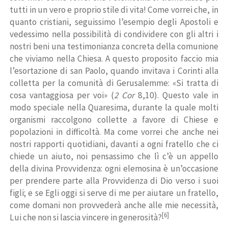
tutti in un vero e proprio stile di vita! Come vorrei che, in
quanto cristiani, seguissimo l’esempio degli Apostoli e
vedessimo nella possibilità di condividere con gli altri i
nostri beni una testimonianza concreta della comunione
che viviamo nella Chiesa. A questo proposito faccio mia
l’esortazione di san Paolo, quando invitava i Corinti alla
colletta per la comunità di Gerusalemme: «Si tratta di
cosa vantaggiosa per voi» (
2 Cor
8,10). Questo vale in
modo speciale nella Quaresima, durante la quale molti
organismi raccolgono collette a favore di Chiese e
popolazioni in difficoltà. Ma come vorrei che anche nei
nostri rapporti quotidiani, davanti a ogni fratello che ci
chiede un aiuto, noi pensassimo che lì c’è un appello
della divina Provvidenza: ogni elemosina è un’occasione
per prendere parte alla Provvidenza di Dio verso i suoi
figli; e se Egli oggi si serve di me per aiutare un fratello,
come domani non provvederà anche alle mie necessità,
[6]
Lui che non si lascia vincere in generosità?