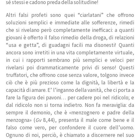
sé stessi e cadono preda della solitudine!
Altri falsi profeti sono quei “ciarlatani” che offrono
soluzioni semplici e immediate alle sofferenze, rimedi
che si rivelano però completamente inefficaci: a quanti
giovani è offerto il falso rimedio della droga, di relazioni
“usa e getta”, di guadagni facili ma disonesti! Quanti
ancora sono irretiti in una vita completamente virtuale,
in cui i rapporti sembrano più semplici e veloci per
rivelarsi poi drammaticamente privi di senso! Questi
truffatori, che offrono cose senza valore, tolgono invece
ciò che è più prezioso come la dignità, la libertà e la
capacità di amare. E’ l’inganno della vanità, che ci porta a
fare la figura dei pavoni… per cadere poi nel ridicolo; e
dal ridicolo non si torna indietro. Non fa meraviglia: da
sempre il demonio, che è «menzognero e padre della
menzogna» (
Gv
8,44), presenta il male come bene e il
falso come vero, per confondere il cuore dell’uomo.
Ognuno di noi, perciò, è chiamato a discernere nel suo