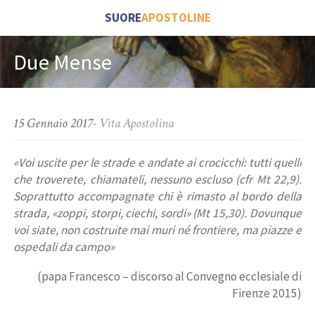
SUORE
APOSTOLINE
Due Mense
15 Gennaio 2017
-
Vita Apostolina
«Voi uscite per le strade e andate ai crocicchi: tutti quelli
che troverete, chiamateli, nessuno escluso (cfr Mt 22,9).
Soprattutto accompagnate chi è rimasto al bordo della
strada, «zoppi, storpi, ciechi, sordi» (Mt 15,30). Dovunque
voi siate, non costruite mai muri né frontiere, ma piazze e
ospedali da campo»
(papa Francesco – discorso al Convegno ecclesiale di
Firenze 2015)