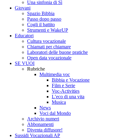
Una sinfonia di Sì
Giovani
Spazio Bibbia
Passo dopo passo
Cogli il battito
Strumenti e WakeUP
Educatori
Cultura vocazionale
Chiamati per chiamare
Laboratori delle buone pratiche
Open data vocazionale
SE VUOI
Rubriche
Multimedia voc
Bibbia e Vocazione
Film e Serie
Voc-Activities
L’eco di una vita
Musica
News
Voci dal Mondo
Archivio numeri
Abbonamenti
Diventa diffusore!
Sussidi Vocazionali AP