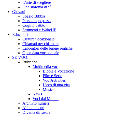
L’arte di scegliere
Una sinfonia di Sì
Giovani
Spazio Bibbia
Passo dopo passo
Cogli il battito
Strumenti e WakeUP
Educatori
Cultura vocazionale
Chiamati per chiamare
Laboratori delle buone pratiche
Open data vocazionale
SE VUOI
Rubriche
Multimedia voc
Bibbia e Vocazione
Film e Serie
Voc-Activities
L’eco di una vita
Musica
News
Voci dal Mondo
Archivio numeri
Abbonamenti
Diventa diffusore!