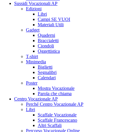
Sussidi Vocazionali AP
Edizioni
Libri
Campi SE VUOI
Materiali Utili
Gadget
Quaderni
Braccialetti
Ciondoli
Oggettistica
T-shirt
Minimedia
Biglietti
Segnalibri
Calendari
Poster
Mostra Vocazionale
Parola che chiama
Centro Vocazionale AP
Perché Centro Vocazionale AP
Libri
Scaffale Vocazionale
Scaffale Francescano
Altri Scaffali
Percorso Vocazionale Online