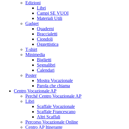
Edizioni
Libri
Campi SE VUOI
Materiali Utili
Gadget
Quaderni
Braccialetti
Ciondoli
Oggettistica
T-shirt
Minimedia
Biglietti
Segnalibri
Calendari
Poster
Mostra Vocazionale
Parola che chiama
Centro Vocazionale AP
Perché Centro Vocazionale AP
Libri
Scaffale Vocazionale
Scaffale Francescano
Altri Scaffali
Percorso Vocazionale Online
Centro AP Itinerante